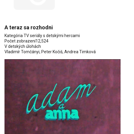
A teraz sa rozhodni
Kategória
TV seriály s detskými hercami
Počet zobrazení
12,524
V detských úlohách
Vladimír Tomčányi
,
Peter Kočiš
, Andrea Timková