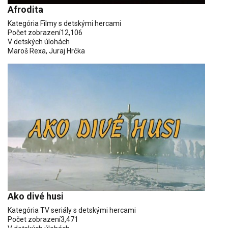
Afrodita
Kategória
Filmy s detskými hercami
Počet zobrazení
12,106
V detských úlohách
Maroš Rexa
,
Juraj Hrčka
Ako divé husi
Kategória
TV seriály s detskými hercami
Počet zobrazení
3,471