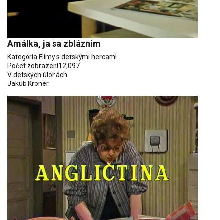
Amálka, ja sa zbláznim
Kategória
Filmy s detskými hercami
Počet zobrazení
12,097
V detských úlohách
Jakub Kroner