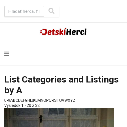
Hľadať herca, film...
List Categories and Listings
by A
0-9
A
B
C
D
E
F
G
H
I
J
K
L
M
N
O
P
Q
R
S
T
U
V
W
X
Y
Z
Výsledok 1 - 20 z 32