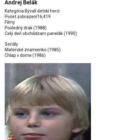
Andrej Belák
Kategória
Bývalí detskí herci
Počet zobrazení
16,419
Filmy
Posledný drak
(1988)
Celý deň obchádzam panelák
(1990)
Seriály
Materské znamienko
(1985)
Chlap v dome
(1986)