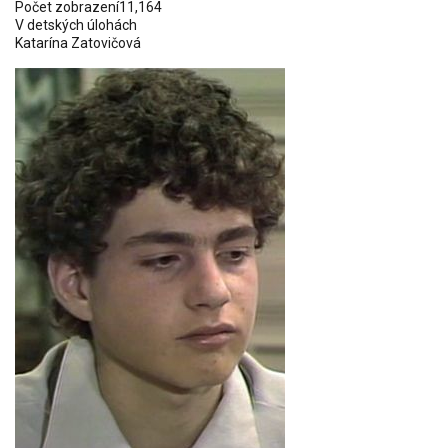
Počet zobrazení
11,164
V detských úlohách
Katarína Zatovičová