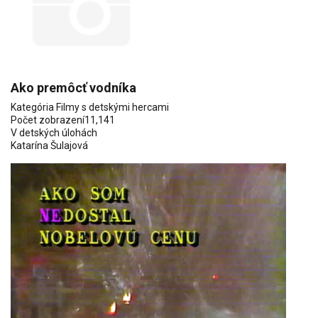
Ako premôcť vodníka
Kategória
Filmy s detskými hercami
Počet zobrazení
11,141
V detských úlohách
Katarína Šulajová