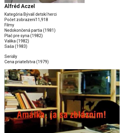
Alfréd Aczel
Kategória
Bývalí detskí herci
Počet zobrazení
11,918
Filmy
Nedokončená partia
(1981)
Plač pre syna
(1982)
Valika
(1982)
Saša
(1983)
Seriály
Cena priateľstva
(1979)