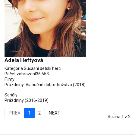
Adela Heftyová
Kategória
Súčasní detskí herci
Počet zobrazení
36,553
Filmy
Prázdniny: Vianočné dobrodružstvo
(2018)
Seriály
Prázdniny
(2016-2019)
PREV
1
2
NEXT
Strana 1 z 2