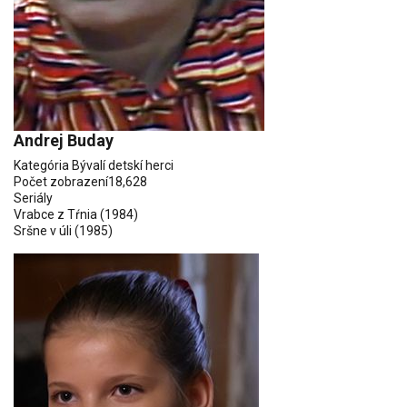
Andrej Buday
Kategória
Bývalí detskí herci
Počet zobrazení
18,628
Seriály
Vrabce z Tŕnia
(1984)
Sršne v úli
(1985)