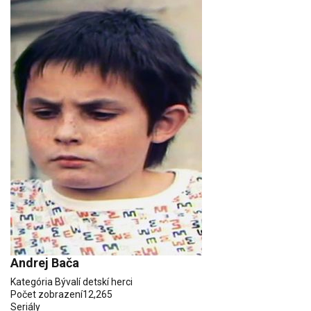
Andrej Bača
Kategória
Bývalí detskí herci
Počet zobrazení
12,265
Seriály