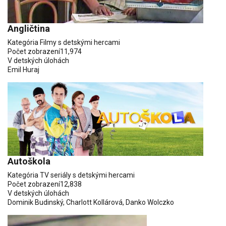
Angličtina
Kategória
Filmy s detskými hercami
Počet zobrazení
11,974
V detských úlohách
Emil Huraj
Autoškola
Kategória
TV seriály s detskými hercami
Počet zobrazení
12,838
V detských úlohách
Dominik Budinský
,
Charlott Kollárová
,
Danko Wolczko