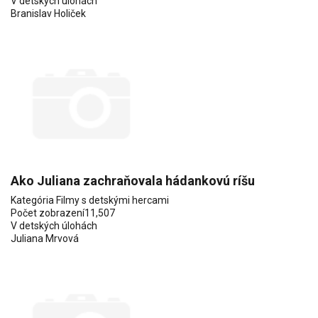
V detských úlohách
Branislav Holiček
Ako Juliana zachraňovala hádankovú ríšu
Kategória
Filmy s detskými hercami
Počet zobrazení
11,507
V detských úlohách
Juliana Mrvová