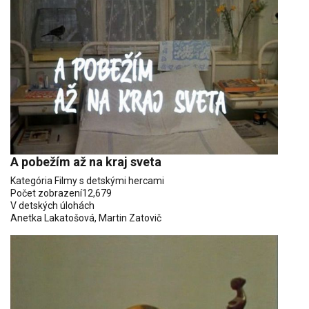
A pobežím až na kraj sveta
Kategória
Filmy s detskými hercami
Počet zobrazení
12,679
V detských úlohách
Anetka Lakatošová
,
Martin Zatovič