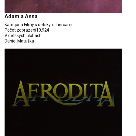
Adam a Anna
Kategória
Filmy s detskými hercami
Počet zobrazení
10,924
V detských úlohách
Daniel Matuška