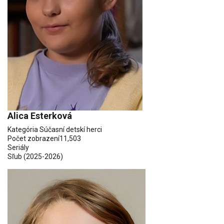
Alica Esterková
Kategória
Súčasní detskí herci
Počet zobrazení
11,503
Seriály
Sľub
(2025-2026)