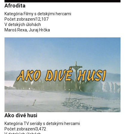
Afrodita
Kategória
Filmy s detskými hercami
Počet zobrazení
12,107
V detských úlohách
Maroš Rexa
,
Juraj Hrčka
Ako divé husi
Kategória
TV seriály s detskými hercami
Počet zobrazení
3,472