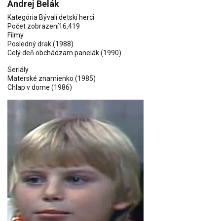
Andrej Belák
Kategória
Bývalí detskí herci
Počet zobrazení
16,419
Filmy
Posledný drak
(1988)
Celý deň obchádzam panelák
(1990)
Seriály
Materské znamienko
(1985)
Chlap v dome
(1986)