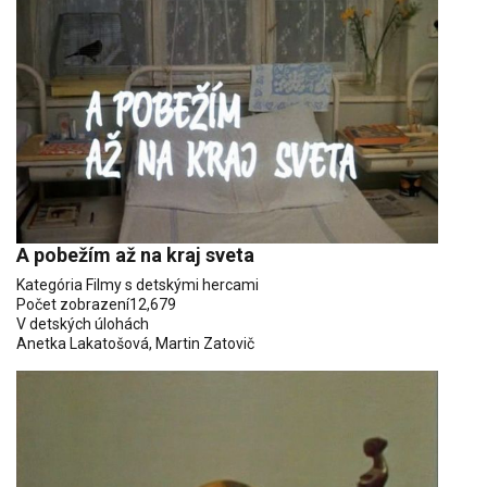
A pobežím až na kraj sveta
Kategória
Filmy s detskými hercami
Počet zobrazení
12,679
V detských úlohách
Anetka Lakatošová
,
Martin Zatovič