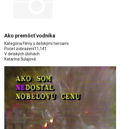
Ako premôcť vodníka
Kategória
Filmy s detskými hercami
Počet zobrazení
11,141
V detských úlohách
Katarína Šulajová