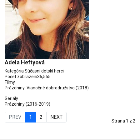
Adela Heftyová
Kategória
Súčasní detskí herci
Počet zobrazení
36,555
Filmy
Prázdniny: Vianočné dobrodružstvo
(2018)
Seriály
Prázdniny
(2016-2019)
PREV
1
2
NEXT
Strana 1 z 2