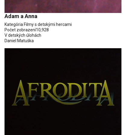
Adam a Anna
Kategória
Filmy s detskými hercami
Počet zobrazení
10,928
V detských úlohách
Daniel Matuška