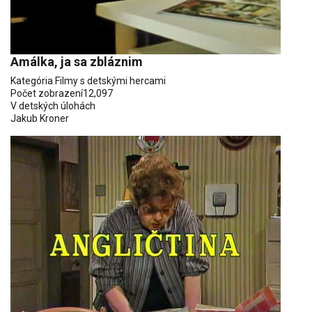
Amálka, ja sa zbláznim
Kategória
Filmy s detskými hercami
Počet zobrazení
12,097
V detských úlohách
Jakub Kroner