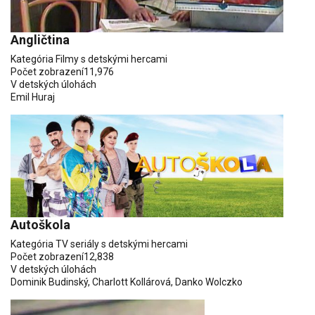
Angličtina
Kategória
Filmy s detskými hercami
Počet zobrazení
11,976
V detských úlohách
Emil Huraj
Autoškola
Kategória
TV seriály s detskými hercami
Počet zobrazení
12,838
V detských úlohách
Dominik Budinský
,
Charlott Kollárová
,
Danko Wolczko