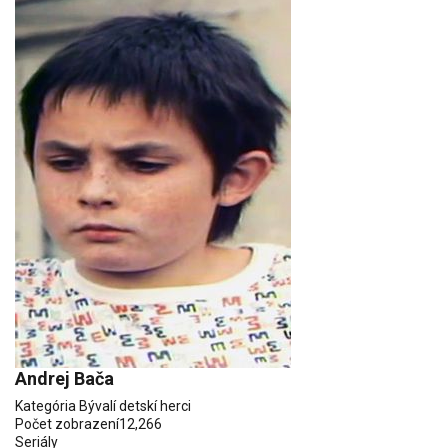
Andrej Bača
Kategória
Bývalí detskí herci
Počet zobrazení
12,266
Seriály