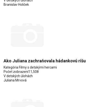
V detských úlohách
Branislav Holiček
Ako Juliana zachraňovala hádankovú ríšu
Kategória
Filmy s detskými hercami
Počet zobrazení
11,508
V detských úlohách
Juliana Mrvová