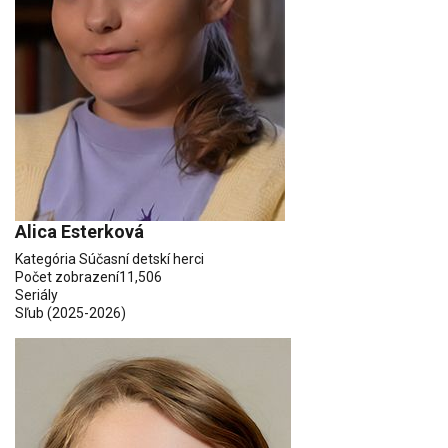
Alica Esterková
Kategória
Súčasní detskí herci
Počet zobrazení
11,506
Seriály
Sľub
(2025-2026)