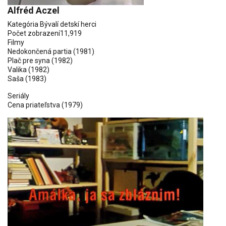
Alfréd Aczel
Kategória
Bývalí detskí herci
Počet zobrazení
11,919
Filmy
Nedokončená partia
(1981)
Plač pre syna
(1982)
Valika
(1982)
Saša
(1983)
Seriály
Cena priateľstva
(1979)