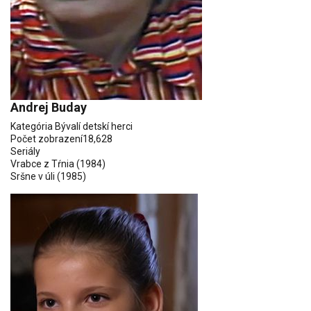
Andrej Buday
Kategória
Bývalí detskí herci
Počet zobrazení
18,628
Seriály
Vrabce z Tŕnia
(1984)
Sršne v úli
(1985)