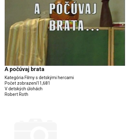
A počúvaj brata
Kategória
Filmy s detskými hercami
Počet zobrazení
11,681
V detských úlohách
Robert Roth