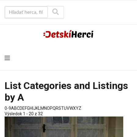
Hľadať herca, film...
List Categories and Listings
by A
0-9
A
B
C
D
E
F
G
H
I
J
K
L
M
N
O
P
Q
R
S
T
U
V
W
X
Y
Z
Výsledok 1 - 20 z 32