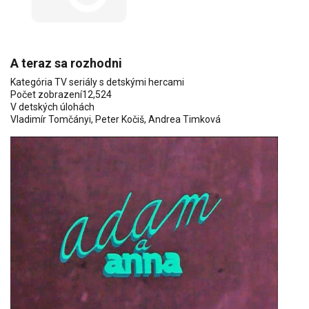
A teraz sa rozhodni
Kategória
TV seriály s detskými hercami
Počet zobrazení
12,524
V detských úlohách
Vladimír Tomčányi
,
Peter Kočiš
, Andrea Timková