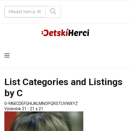
Hľadať herca, film...
List Categories and Listings
by C
0-9
A
B
C
D
E
F
G
H
I
J
K
L
M
N
O
P
Q
R
S
T
U
V
W
X
Y
Z
Výsledok 21 - 21 z 21