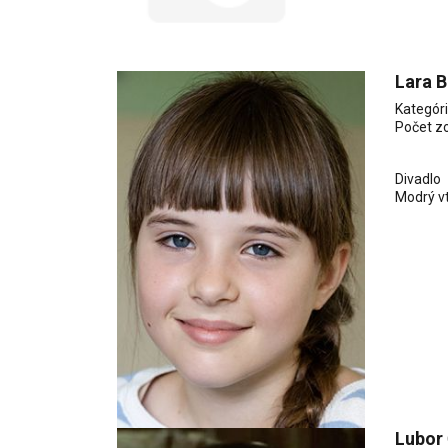
Lara 
Kategór
Počet z
Divadlo
Modrý v
Lubor