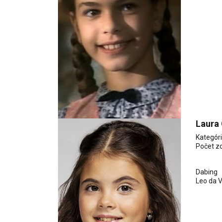
Laura
Kategór
Počet z
Dabing
Leo da V