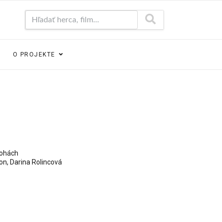
Hľadať herca, film...
O PROJEKTE
lohách
on
,
Darina Rolincová