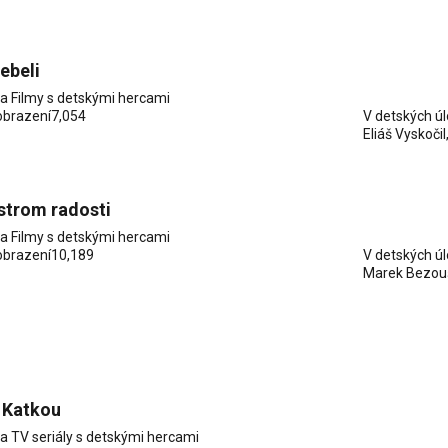
rebeli
ia
Filmy s detskými hercami
obrazení
7,054
V detských ú
Eliáš Vyskočil
strom radosti
ia
Filmy s detskými hercami
obrazení
10,189
V detských ú
Marek Bezou
 Katkou
ia
TV seriály s detskými hercami