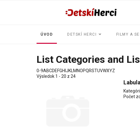
ÚVOD
DETSKÍ HERCI
FILMY A SE
List Categories and Lis
0-9
A
B
C
D
E
F
G
H
I
J
K
L
M
N
O
P
Q
R
S
T
U
V
W
X
Y
Z
Výsledok 1 - 20 z 24
Labul
Kategór
Počet z