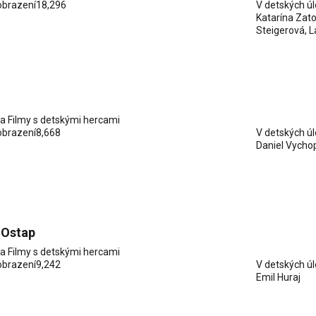
obrazení
18,296
V detských ú
Katarína Zat
Steigerová, L
ia
Filmy s detskými hercami
obrazení
8,668
V detských ú
Daniel Vycho
 Ostap
ia
Filmy s detskými hercami
obrazení
9,242
V detských ú
Emil Huraj