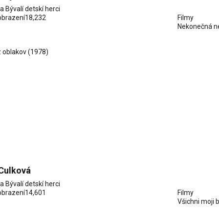
ia
Bývalí detskí herci
obrazení
18,232
Filmy
Nekonečná n
 oblakov
(1978)
 Culková
ia
Bývalí detskí herci
obrazení
14,601
Filmy
Všichni moji b