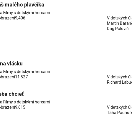
š malého plavčíka
ia
Filmy s detskými hercami
obrazení
9,406
V detských ú
Martin Baran
Dag Palovič
na vlásku
ia
Filmy s detskými hercami
obrazení
11,527
V detských ú
Richard Labu
eba chcieť
ia
Filmy s detskými hercami
obrazení
9,615
V detských ú
Táňa Pauhof