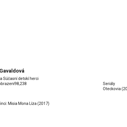
 Gavaldová
ia
Súčasní detskí herci
obrazení
98,238
Seriály
Oteckovia
(2
inci: Misia Mona Líza (2017)