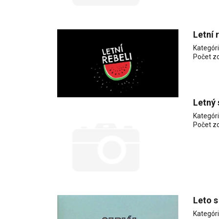
Letní 
Kategór
Počet z
Letný 
Kategór
Počet z
Leto s
Kategór