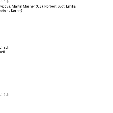
lohách
ovičová
, Martin Masner (CZ),
Norbert Judt
, Emília
adislav Korený
lohách
peň
lohách