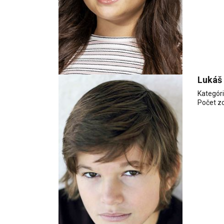
Lukáš
Kategór
Počet z