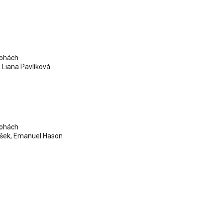
lohách
, Liana Pavlíková
lohách
šek
,
Emanuel Hason