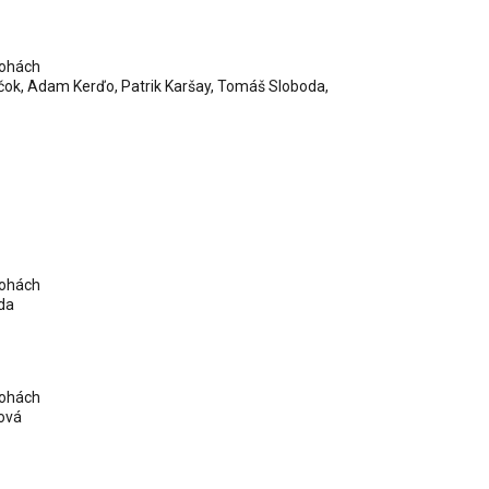
lohách
čok, Adam Kerďo, Patrik Karšay, Tomáš Sloboda,
lohách
da
lohách
ová