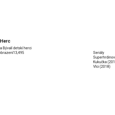
 Herc
ia
Bývalí detskí herci
obrazení
13,495
Seriály
Superhrdinovia
Kukučka (201
Vlci (2018)