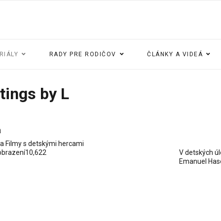
RIÁLY
RADY PRE RODIČOV
ČLÁNKY A VIDEÁ
tings by L
a
ia
Filmy s detskými hercami
obrazení
10,622
V detských ú
Emanuel Has