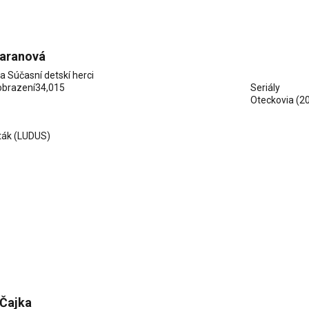
Baranová
ia
Súčasní detskí herci
obrazení
34,015
Seriály
Oteckovia
(2
ták (LUDUS)
 Čajka