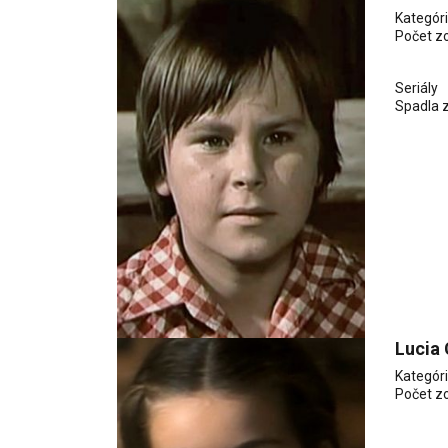
Kategór
Počet z
Seriály
Spadla z
Lucia
Kategór
Počet z