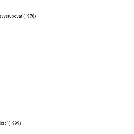
evystupovať
(1978)
lízcí
(1999)