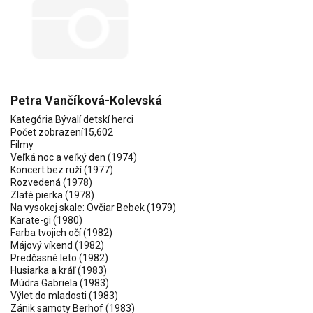
Petra Vančíková-Kolevská
Kategória
Bývalí detskí herci
Počet zobrazení
15,602
Filmy
Veľká noc a veľký den (1974)
Koncert bez ruží (1977)
Rozvedená
(1978)
Zlaté pierka (1978)
Na vysokej skale: Ovčiar Bebek (1979)
Karate-gi (1980)
Farba tvojich očí (1982)
Májový víkend (1982)
Predčasné leto (1982)
Husiarka a kráľ (1983)
Múdra Gabriela (1983)
Výlet do mladosti (1983)
Zánik samoty Berhof (1983)