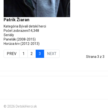
Patrik Žiaran
Kategória
Bývalí detskí herci
Počet zobrazení
14,348
Seriály
Panelák
(2008-2015)
Horúca krv
(2012-2013)
PREV
1
2
3
NEXT
Strana 3 z 3
© 2026 DetskiHerci.sk