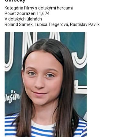
Kategória
Filmy s detskými hercami
Počet zobrazení
11,674
V detských úlohách
Roland Samek
,
Ľubica Trégerová
, Rastislav Pavlík