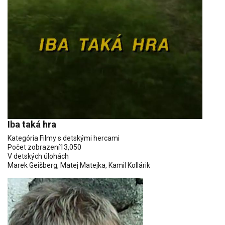
Iba taká hra
Kategória
Filmy s detskými hercami
Počet zobrazení
13,050
V detských úlohách
Marek Geišberg
,
Matej Matejka
,
Kamil Kollárik