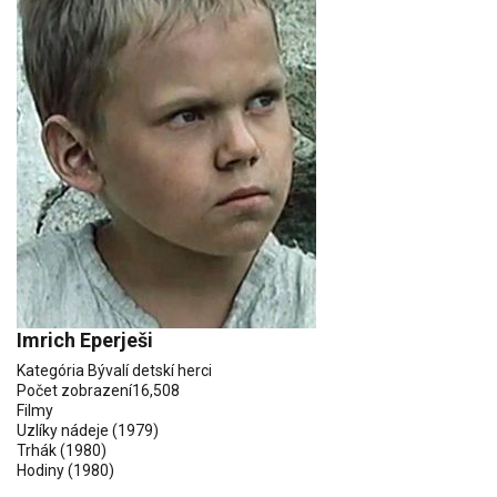
Imrich Eperješi
Kategória
Bývalí detskí herci
Počet zobrazení
16,508
Filmy
Uzlíky nádeje
(1979)
Trhák (1980)
Hodiny
(1980)