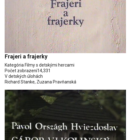
Frajeri a frajerky
Kategória
Filmy s detskými hercami
Počet zobrazení
14,331
V detských úlohách
Richard Stanke
,
Zuzana Pravňanská