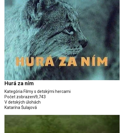
Hurá za ním
Kategória
Filmy s detskými hercami
Počet zobrazení
9,743
V detských úlohách
Katarína Šulajová