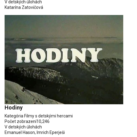
V detských úlohách
Katarína Zatovičová
Hodiny
Kategória
Filmy s detskými hercami
Počet zobrazení
10,246
V detských úlohách
Emanuel Hason
, Imrich Eperješi