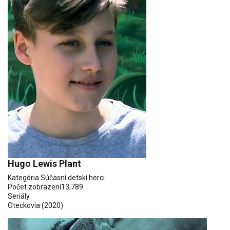
Hugo Lewis Plant
Kategória
Súčasní detskí herci
Počet zobrazení
13,789
Seriály
Oteckovia
(2020)