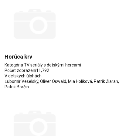
Horúca krv
Kategória
TV seriály s detskými hercami
Počet zobrazení
11,792
V detských úlohách
Ľubomír Veselský
,
Oliver Oswald
,
Mia Holíková
,
Patrik Žiaran
,
Patrik Borčin