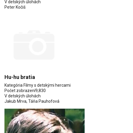
V detských úlohách
Peter Kočiš
Hu-hu bratia
Kategória
Filmy s detskými hercami
Počet zobrazení
9,830
V detských úlohách
Jakub Mrva
,
Táňa Pauhofová