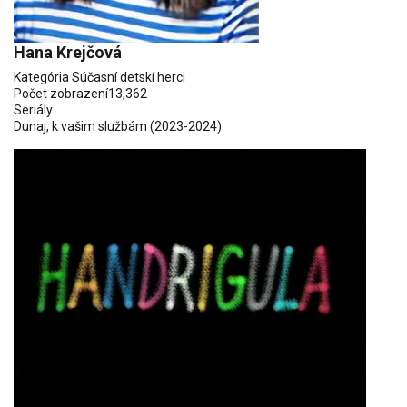
Hana Krejčová
Kategória
Súčasní detskí herci
Počet zobrazení
13,362
Seriály
Dunaj, k vašim službám
(2023-2024)