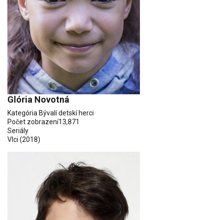
Glória Novotná
Kategória
Bývalí detskí herci
Počet zobrazení
13,871
Seriály
Vlci (2018)