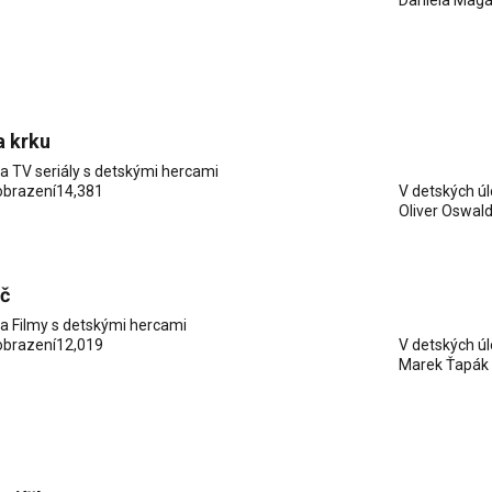
Daniela Magá
a krku
ia
TV seriály s detskými hercami
obrazení
14,381
V detských ú
Oliver Oswal
ič
ia
Filmy s detskými hercami
obrazení
12,019
V detských ú
Marek Ťapák