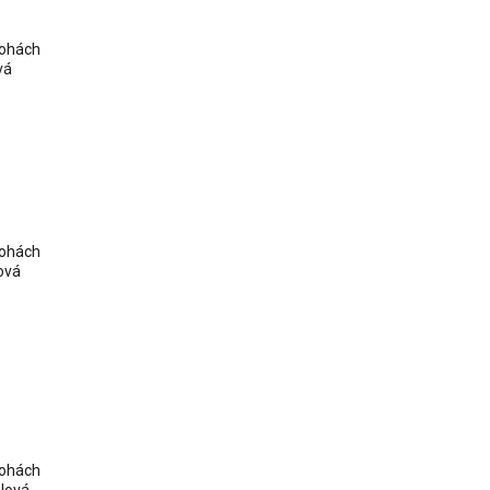
lohách
vá
lohách
ová
lohách