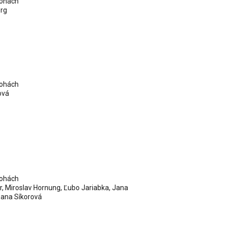
lohách
rg
lohách
ová
lohách
r
,
Miroslav Hornung
,
Ľubo Jariabka
, Jana
ana Síkorová