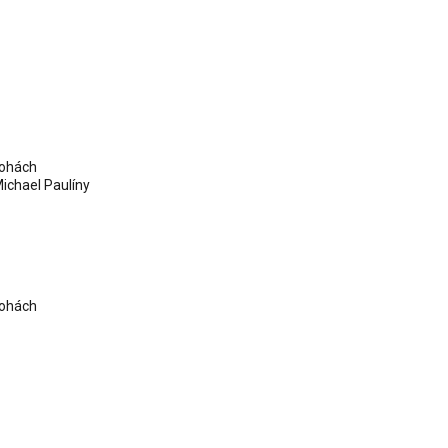
lohách
ichael Paulíny
lohách