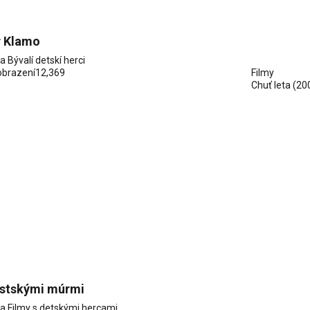
r Klamo
ia
Bývalí detskí herci
obrazení
12,369
Filmy
Chuť leta
(20
stskými múrmi
ia
Filmy s detskými hercami