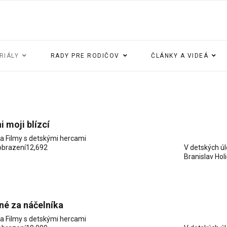
RIÁLY
RADY PRE RODIČOV
ČLÁNKY A VIDEÁ
i moji blízcí
ia
Filmy s detskými hercami
obrazení
12,692
V detských ú
Branislav Hol
é za náčelníka
ia
Filmy s detskými hercami