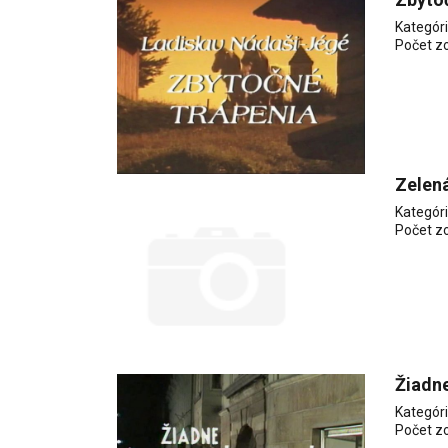
Kategór
Počet z
Zelená
Kategór
Počet z
Žiadne
Kategór
Počet z