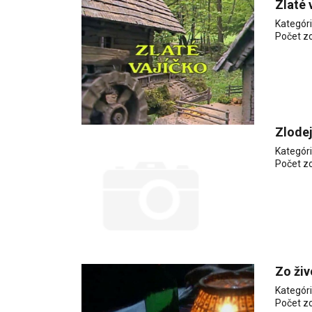
Zlaté 
Kategór
Počet z
Zlode
Kategór
Počet z
Zo ži
Kategór
Počet z