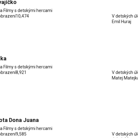
vajíčko
ia
Filmy s detskými hercami
obrazení
10,474
V detských ú
Emil Huraj
jka
ia
Filmy s detskými hercami
obrazení
8,921
V detských ú
Matej Matejk
vota Dona Juana
ia
Filmy s detskými hercami
obrazení
9,585
V detských ú