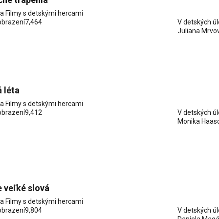
ia
Filmy s detskými hercami
obrazení
7,464
V detských ú
Juliana Mrvo
 léta
ia
Filmy s detskými hercami
obrazení
9,412
V detských ú
Monika Haas
 veľké slová
ia
Filmy s detskými hercami
obrazení
9,804
V detských ú