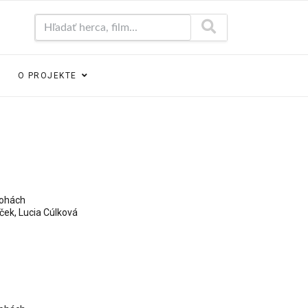
Hľadať herca, film...
O PROJEKTE
lohách
iček
,
Lucia Cúlková