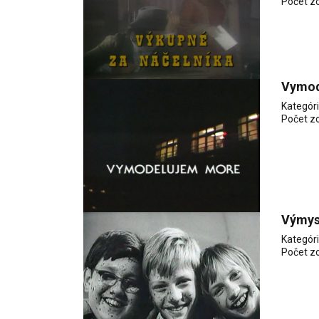
Počet z
Vymod
Kategór
Počet z
Výmys
Kategór
Počet z