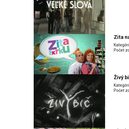
Zita n
Kategór
Počet z
Živý b
Kategór
Počet z