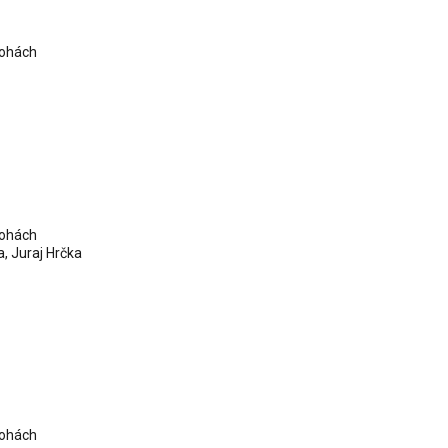
lohách
lohách
a
,
Juraj Hrčka
lohách