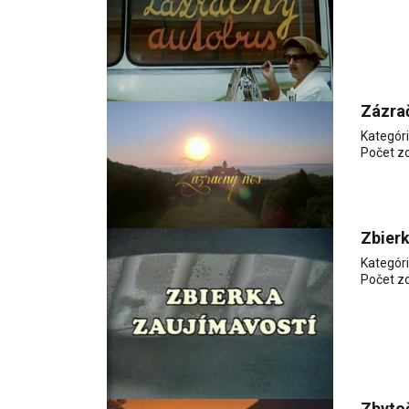
Zázra
Kategór
Počet z
Zbierk
Kategór
Počet z
Zbytoč