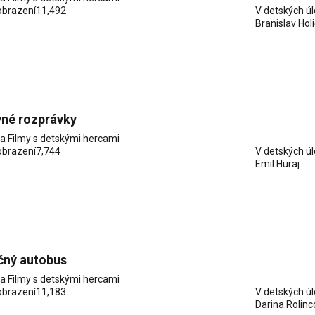
obrazení
11,492
V detských ú
Branislav Hol
vné rozprávky
ia
Filmy s detskými hercami
obrazení
7,744
V detských ú
Emil Huraj
čný autobus
ia
Filmy s detskými hercami
obrazení
11,183
V detských ú
Darina Rolin