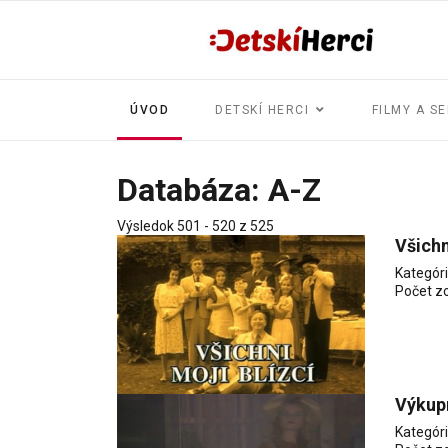
ÚVOD
DETSKÍ HERCI
FILMY A SE
Databáza: A-Z
Výsledok 501 - 520 z 525
Všichn
Kategór
Počet z
Výkupn
Kategór