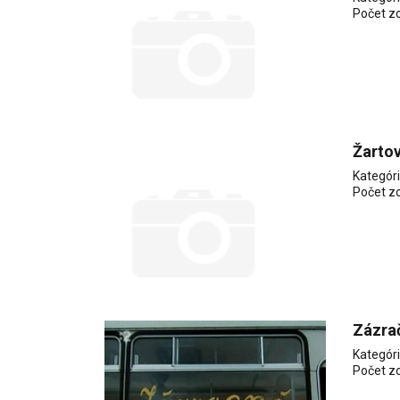
Počet z
Žarto
Kategór
Počet z
Zázra
Kategór
Počet z