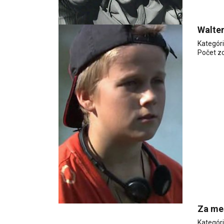
Walte
Kategór
Počet z
Za me
Kategór