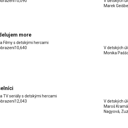
obrazení
10,090
V detských ú
Marek Geišbe
elujem more
ia
Filmy s detskými hercami
obrazení
10,640
V detských ú
Monika Pašš
elníci
ia
TV seriály s detskými hercami
obrazení
12,043
V detských ú
Maroš Kramá
Nagyová, Zuz