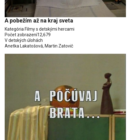
A pobežím až na kraj sveta
Kategória
Filmy s detskými hercami
Počet zobrazení
12,679
V detských úlohách
Anetka Lakatošová
,
Martin Zatovič