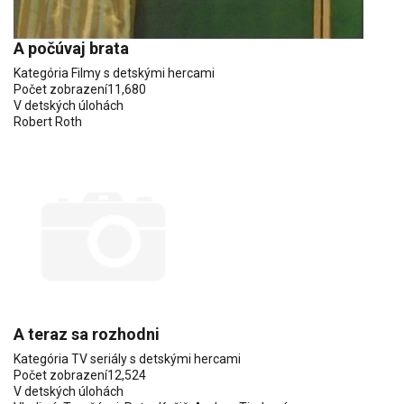
A počúvaj brata
Kategória
Filmy s detskými hercami
Počet zobrazení
11,680
V detských úlohách
Robert Roth
A teraz sa rozhodni
Kategória
TV seriály s detskými hercami
Počet zobrazení
12,524
V detských úlohách