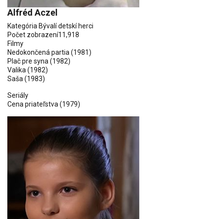
Alfréd Aczel
Kategória
Bývalí detskí herci
Počet zobrazení
11,918
Filmy
Nedokončená partia
(1981)
Plač pre syna
(1982)
Valika
(1982)
Saša
(1983)
Seriály
Cena priateľstva
(1979)