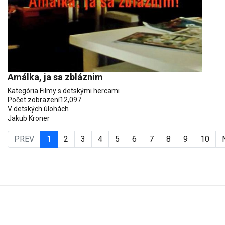
Amálka, ja sa zbláznim
Kategória
Filmy s detskými hercami
Počet zobrazení
12,097
V detských úlohách
Jakub Kroner
PREV
1
2
3
4
5
6
7
8
9
10