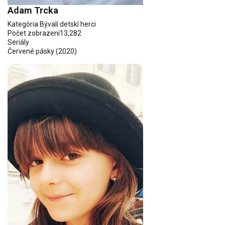
Adam Trcka
Kategória
Bývalí detskí herci
Počet zobrazení
13,282
Seriály
Červené pásky
(2020)