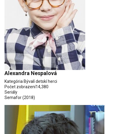
Alexandra Nespalová
Kategória
Bývalí detskí herci
Počet zobrazení
14,380
Seriály
Semafor
(2018)