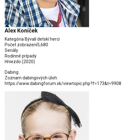
Alex Koníček
Kategória
Bývalí detskí herci
Počet zobrazení
5,680
Seriály
Rodinné prípady
Hniezdo (2020)
Dabing
Zoznam dabingových úloh:
https://www.dabingforum.sk/viewtopic.php?f=173&t=9908