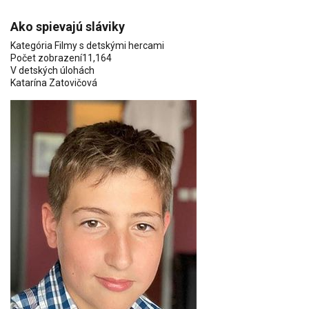
Ako spievajú sláviky
Kategória
Filmy s detskými hercami
Počet zobrazení
11,164
V detských úlohách
Katarína Zatovičová