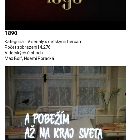
1890
Kategória
TV seriály s detskými hercami
Počet zobrazení
14,276
V detských úlohách
Max Bolf
,
Noemi Poracká