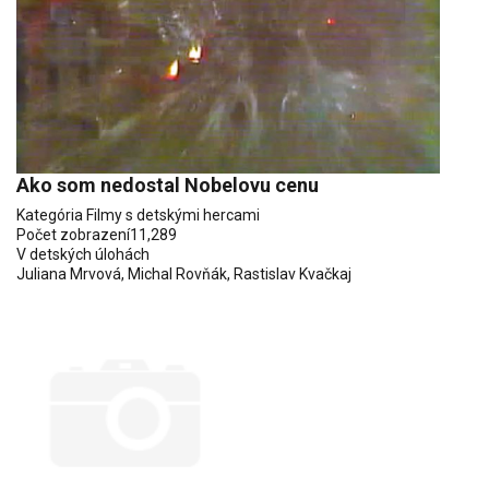
Ako som nedostal Nobelovu cenu
Kategória
Filmy s detskými hercami
Počet zobrazení
11,289
V detských úlohách
Juliana Mrvová
,
Michal Rovňák
,
Rastislav Kvačkaj