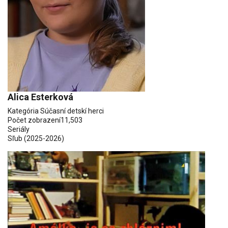
Alica Esterková
Kategória
Súčasní detskí herci
Počet zobrazení
11,503
Seriály
Sľub
(2025-2026)