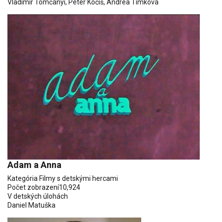
Vladimír Tomčányi
,
Peter Kočiš
, Andrea Timková
Adam a Anna
Kategória
Filmy s detskými hercami
Počet zobrazení
10,924
V detských úlohách
Daniel Matuška