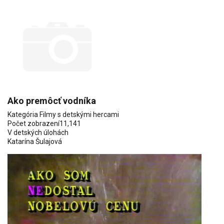
Ako premôcť vodníka
Kategória
Filmy s detskými hercami
Počet zobrazení
11,141
V detských úlohách
Katarína Šulajová