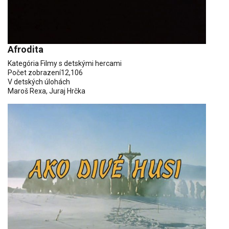
Afrodita
Kategória
Filmy s detskými hercami
Počet zobrazení
12,106
V detských úlohách
Maroš Rexa
,
Juraj Hrčka