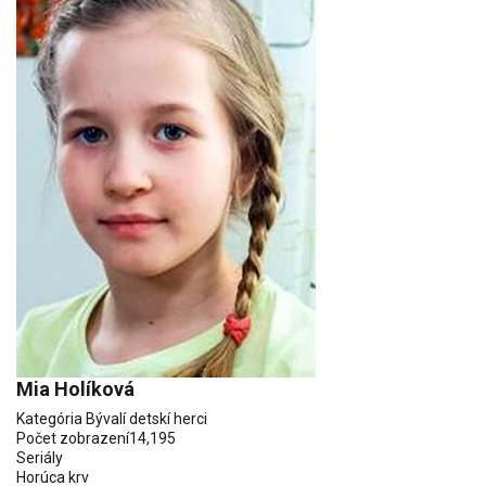
Mia Holíková
Kategória
Bývalí detskí herci
Počet zobrazení
14,195
Seriály
Horúca krv