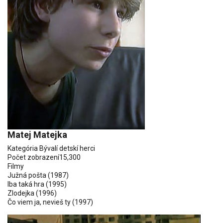
Matej Matejka
Kategória
Bývalí detskí herci
Počet zobrazení
15,300
Filmy
Južná pošta
(1987)
Iba taká hra
(1995)
Zlodejka
(1996)
Čo viem ja, nevieš ty
(1997)