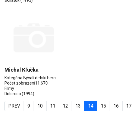
Škriatok
(1995)
Michal Kľučka
Kategória
Bývalí detskí herci
Počet zobrazení
11,670
Filmy
Doloroso
(1994)
PREV
9
10
11
12
13
14
15
16
17