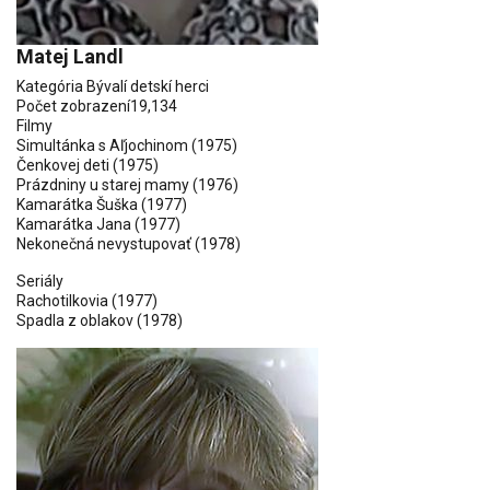
Matej Landl
Kategória
Bývalí detskí herci
Počet zobrazení
19,134
Filmy
Simultánka s Aľjochinom
(1975)
Čenkovej deti
(1975)
Prázdniny u starej mamy
(1976)
Kamarátka Šuška
(1977)
Kamarátka Jana
(1977)
Nekonečná nevystupovať
(1978)
Seriály
Rachotilkovia
(1977)
Spadla z oblakov
(1978)