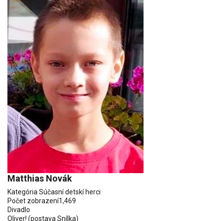
Matthias Novák
Kategória
Súčasní detskí herci
Počet zobrazení
1,469
Divadlo
Oliver! (postava Snílka)