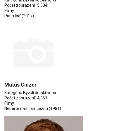
Kategória
Bývalí detskí herci
Počet zobrazení
15,534
Filmy
Piata loď
(2017)
Matúš Cinzer
Kategória
Bývalí detskí herci
Počet zobrazení
14,361
Filmy
Neberte nám princeznú
(1981)