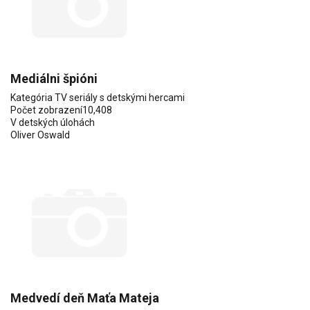
Mediálni špióni
Kategória
TV seriály s detskými hercami
Počet zobrazení
10,408
V detských úlohách
Oliver Oswald
Medvedí deň Maťa Mateja