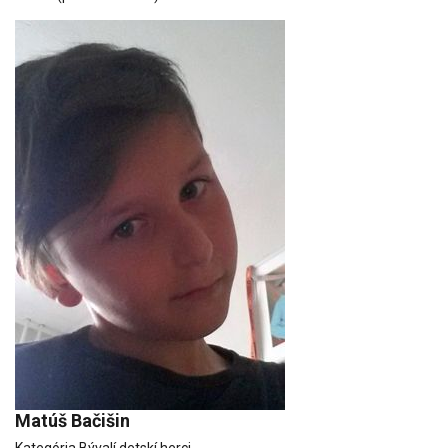
Matúš Bačišin