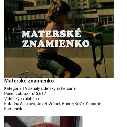
Materské znamienko
Kategória
TV seriály s detskými hercami
Počet zobrazení
13,617
V detských úlohách
Katarína Šulajová
,
Jozef Vrábel
,
Andrej Belák
,
Ľubomír
Kompaník