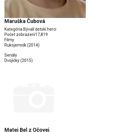
Maruška Čubová
Kategória
Bývalí detskí herci
Počet zobrazení
17,819
Filmy
Rukojemník (2014)
Seriály
Dvojičky
(2015)
Matej Bel z Očovej