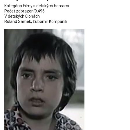
Kategória
Filmy s detskými hercami
Počet zobrazení
9,496
V detských úlohách
Roland Samek
,
Ľubomír Kompaník