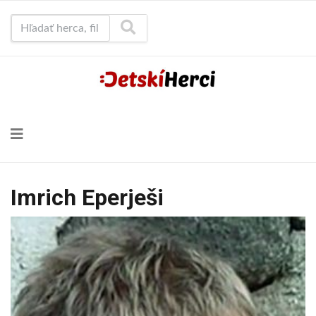
Hľadať herca, film...
Imrich Eperješi