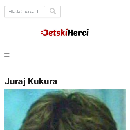
Hľadať herca, film...
Juraj Kukura