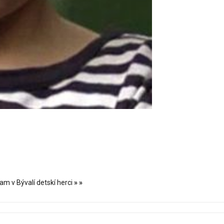
am v Bývalí detskí herci
»
»