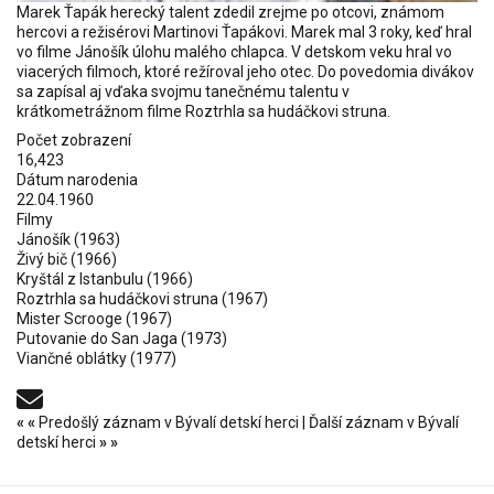
Marek Ťapák herecký talent zdedil zrejme po otcovi, známom
hercovi a režisérovi Martinovi Ťapákovi. Marek mal 3 roky, keď hral
vo filme Jánošík úlohu malého chlapca. V detskom veku hral vo
viacerých filmoch, ktoré režíroval jeho otec. Do povedomia divákov
sa zapísal aj vďaka svojmu tanečnému talentu v
krátkometrážnom filme Roztrhla sa hudáčkovi struna.
Počet zobrazení
16,423
Dátum narodenia
22.04.1960
Filmy
Jánošík
(1963)
Živý bič
(1966)
Kryštál z Istanbulu
(1966)
Roztrhla sa hudáčkovi struna
(1967)
Mister Scrooge
(1967)
Putovanie do San Jaga
(1973)
Viančné oblátky
(1977)
«
«
Predošlý záznam v Bývalí detskí herci
|
Ďalší záznam v Bývalí
detskí herci
»
»