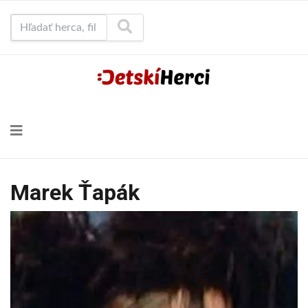
Hľadať herca, film...
Marek Ťapák