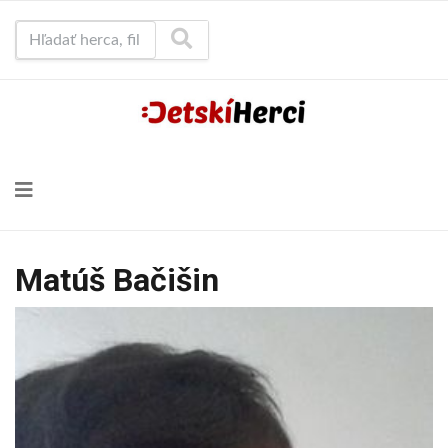
Hľadať herca, film...
Matúš Bačišin