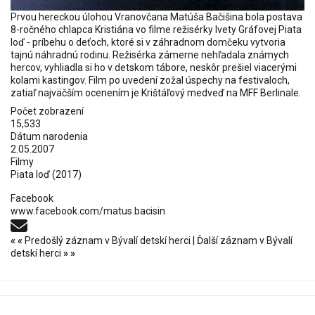
Prvou hereckou úlohou Vranovčana Matúša Bačišina bola postava
8-ročného chlapca Kristiána vo filme režisérky Ivety Gráfovej Piata
loď - príbehu o deťoch, ktoré si v záhradnom domčeku vytvoria
tajnú náhradnú rodinu. Režisérka zámerne nehľadala známych
hercov, vyhliadla si ho v detskom tábore, neskôr prešiel viacerými
kolami kastingov. Film po uvedení zožal úspechy na festivaloch,
zatiaľ najväčším ocenením je Krištáľový medveď na MFF Berlinale.
Počet zobrazení
15,533
Dátum narodenia
2.05.2007
Filmy
Piata loď
(2017)
Facebook
www.facebook.com/matus.bacisin
«
«
Predošlý záznam v Bývalí detskí herci
|
Ďalší záznam v Bývalí
detskí herci
»
»