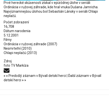
Prvé herecké skúsenosti získal v epizódnej úlohe v seriáli
Ordinácia v ružovej záhrade, kde hral vnuka Dušana Jamricha.
Najvýznamnejšou úlohou bol Sebastián Lánsky v seriáli Chlapi
neplačú.
Počet zobrazení
16,708
Dátum narodenia
5.12.2001
Filmy
Ordinácia v ružovej záhrade (2007)
Nesmrteľní
(2010)
Chlapi neplačú
(2013)
Zdroj
foto TV Markíza
«
«
Predošlý záznam v Bývalí detskí herci
|
Ďalší záznam v Bývalí
detskí herci
»
»