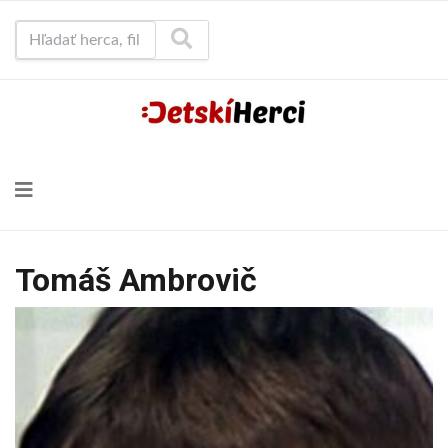
Hľadať herca, film...
Tomáš Ambrovič