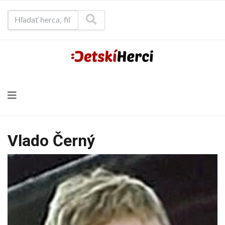
Hľadať herca, film...
Vlado Černý