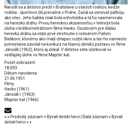
Narodil sa a detstvo prežil v Bratislave u starých rodičov, keďže
rodičia - športovci žili prevažne v Prahe. Začal sa venovať päťboju
ako otec. Jeho babka však bola ochotníčka a tá ho nasmerovala
na hereckú dráhu. Prvou hereckou skúsenosťou v televízii bola
úloha v krátkometrážnom filme Havko. Osudovým pre ďalšiu
hereckú dráhu sa stalo prvé stretnutie s režisérom Paľom
Bielikom, ktorému ako malý chlapec rozbil okno a ten ho namiesto
potrestania zavolal na konkurz na hlavnú detskú postavu vo filme
Jánošík (1962), ktorú aj získal. V detstve ešte účinkoval vo
vedľajšej úlohe vo filme Majster kat.
Počet zobrazení
18,093
Dátum narodenia
21.06.1951
Filmy
Havko
(1961)
Jánošík I.
(1963)
Majster kat
(1966)
«
«
Predošlý záznam v Bývalí detskí herci
|
Ďalší záznam v Bývalí
detskí herci
»
»