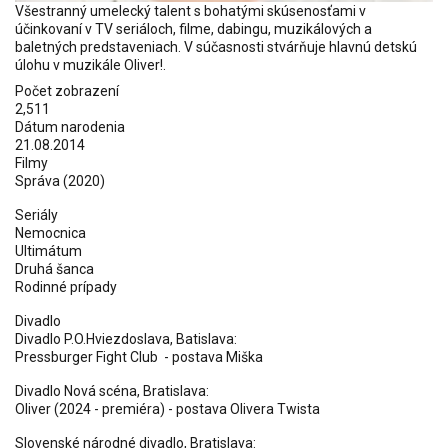
Všestranný umelecký talent s bohatými skúsenosťami v
účinkovaní v TV seriáloch, filme, dabingu, muzikálových a
baletných predstaveniach. V súčasnosti stvárňuje hlavnú detskú
úlohu v muzikále Oliver!.
Počet zobrazení
2,511
Dátum narodenia
21.08.2014
Filmy
Správa (2020)
Seriály
Nemocnica
Ultimátum
Druhá šanca
Rodinné prípady
Divadlo
Divadlo P.O.Hviezdoslava, Batislava:
Pressburger Fight Club - postava Miška
Divadlo Nová scéna, Bratislava:
Oliver (2024 - premiéra) - postava Olivera Twista
Slovenské národné divadlo, Bratislava: