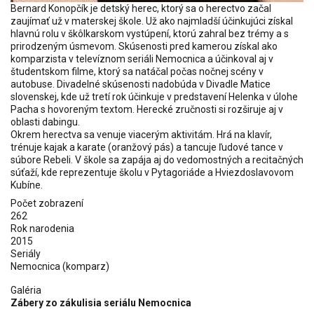
Bernard Konopčík je detský herec, ktorý sa o herectvo začal
zaujímať už v materskej škole. Už ako najmladší účinkujúci získal
hlavnú rolu v škôlkarskom vystúpení, ktorú zahral bez trémy a s
prirodzeným úsmevom. Skúsenosti pred kamerou získal ako
komparzista v televíznom seriáli Nemocnica a účinkoval aj v
študentskom filme, ktorý sa natáčal počas nočnej scény v
autobuse. Divadelné skúsenosti nadobúda v Divadle Matice
slovenskej, kde už tretí rok účinkuje v predstavení Helenka v úlohe
Pacha s hovoreným textom. Herecké zručnosti si rozširuje aj v
oblasti dabingu.
Okrem herectva sa venuje viacerým aktivitám. Hrá na klavír,
trénuje kajak a karate (oranžový pás) a tancuje ľudové tance v
súbore Rebeli. V škole sa zapája aj do vedomostných a recitačných
súťaží, kde reprezentuje školu v Pytagoriáde a Hviezdoslavovom
Kubíne.
Počet zobrazení
262
Rok narodenia
2015
Seriály
Nemocnica (komparz)
Galéria
Zábery zo zákulisia seriálu Nemocnica