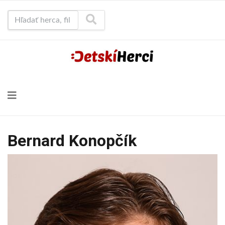
Hľadať herca, film...
Bernard Konopčík