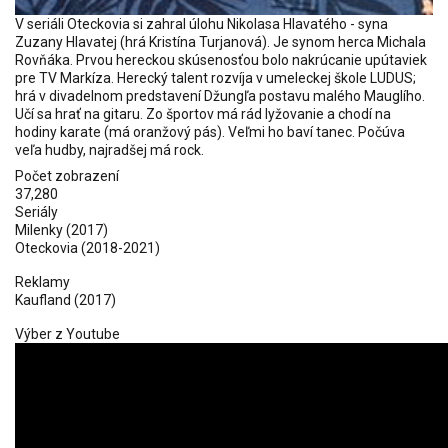
V seriáli Oteckovia si zahral úlohu Nikolasa Hlavatého - syna
Zuzany Hlavatej (hrá Kristína Turjanová). Je synom herca Michala
Rovňáka. Prvou hereckou skúsenosťou bolo nakrúcanie upútaviek
pre TV Markíza. Herecký talent rozvíja v umeleckej škole LUDUS;
hrá v divadelnom predstavení Džungľa postavu malého Mauglího.
Učí sa hrať na gitaru. Zo športov má rád lyžovanie a chodí na
hodiny karate (má oranžový pás). Veľmi ho baví tanec. Počúva
veľa hudby, najradšej má rock.
Počet zobrazení
37,280
Seriály
Milenky
(2017)
Oteckovia
(2018-2021)
Reklamy
Kaufland (2017)
Výber z Youtube