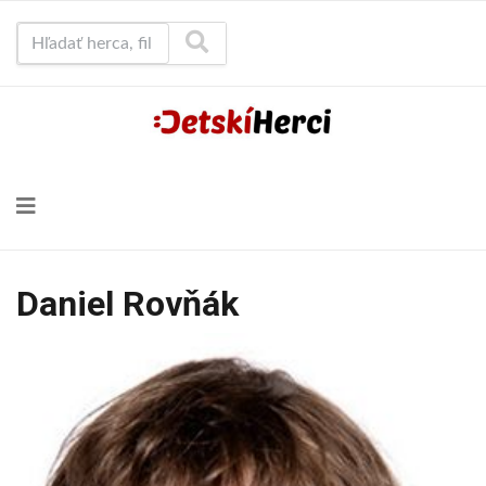
Hľadať herca, film...
Daniel Rovňák