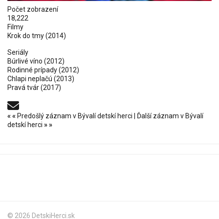
Počet zobrazení
18,222
Filmy
Krok do tmy
(2014)
Seriály
Búrlivé víno
(2012)
Rodinné prípady (2012)
Chlapi neplačú
(2013)
Pravá tvár (2017)
«
«
Predošlý záznam v Bývalí detskí herci
|
Ďalší záznam v Bývalí
detskí herci
»
»
© 2026 DetskiHerci.sk