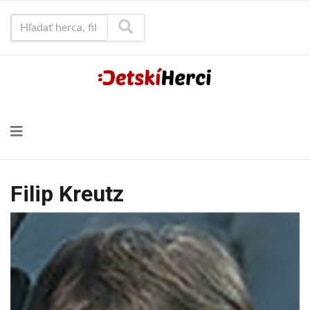
Hľadať herca, film...
Filip Kreutz