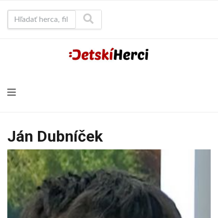
Hľadať herca, film...
Ján Dubníček