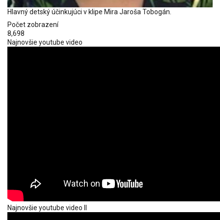
Hlavný detský účinkujúci v klipe Mira Jaroša Tobogán.
Počet zobrazení
8,698
Najnovšie youtube video
Najnovšie youtube video II