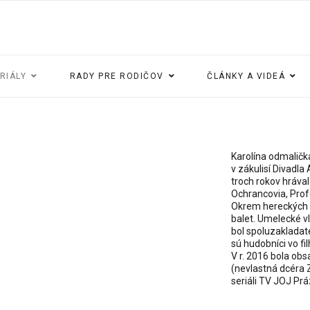
ERIÁLY
RADY PRE RODIČOV
ČLÁNKY A VIDEÁ
Karolína odmalička
v zákulisí Divadl
troch rokov hrával
Ochrancovia, Prof
Okrem hereckých a
balet. Umelecké vl
bol spoluzakladat
sú hudobníci vo fi
V r. 2016 bola ob
(nevlastná dcéra 
seriáli TV JOJ Prá