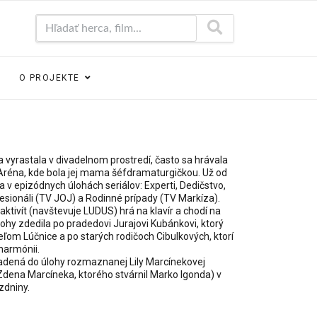
Hľadať herca, film...
O PROJEKTE
 vyrastala v divadelnom prostredí, často sa hrávala
a Aréna, kde bola jej mama šéfdramaturgičkou. Už od
a v epizódnych úlohách seriálov: Experti, Dedičstvo,
esionáli (TV JOJ) a Rodinné prípady (TV Markíza).
ktivít (navštevuje LUDUS) hrá na klavír a chodí na
ohy zdedila po pradedovi Jurajovi Kubánkovi, ktorý
eľom Lúčnice a po starých rodičoch Cibulkových, ktorí
lharmónii.
sadená do úlohy rozmaznanej Lily Marcínekovej
Zdena Marcíneka, ktorého stvárnil Marko Igonda) v
zdniny.