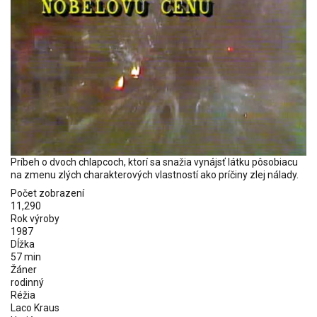
Príbeh o dvoch chlapcoch, ktorí sa snažia vynájsť látku pôsobiacu
na zmenu zlých charakterových vlastností ako príčiny zlej nálady.
Počet zobrazení
11,290
Rok výroby
1987
Dĺžka
57 min
Žáner
rodinný
Réžia
Laco Kraus