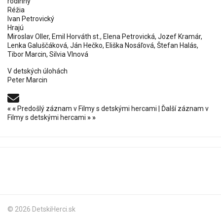
rodinný
Réžia
Ivan Petrovický
Hrajú
Miroslav Oller, Emil Horváth st., Elena Petrovická, Jozef Kramár,
Lenka Galuščáková, Ján Hečko, Eliška Nosáľová, Štefan Halás,
Tibor Marcin, Silvia Vlnová
V detských úlohách
Peter Marcin
«
«
Predošlý záznam v Filmy s detskými hercami
|
Ďalší záznam v
Filmy s detskými hercami
»
»
© 2026 DetskiHerci.sk