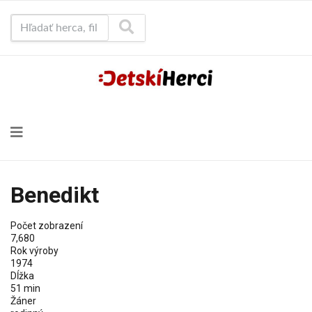
Hľadať herca, film...
Benedikt
Počet zobrazení
7,680
Rok výroby
1974
Dĺžka
51 min
Žáner