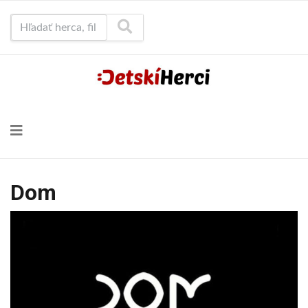
Hľadať herca, film...
Dom