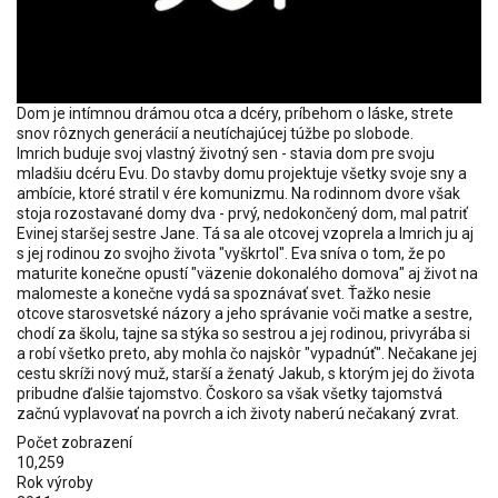
Dom je intímnou drámou otca a dcéry, príbehom o láske, strete
snov rôznych generácií a neutíchajúcej túžbe po slobode.
Imrich buduje svoj vlastný životný sen - stavia dom pre svoju
mladšiu dcéru Evu. Do stavby domu projektuje všetky svoje sny a
ambície, ktoré stratil v ére komunizmu. Na rodinnom dvore však
stoja rozostavané domy dva - prvý, nedokončený dom, mal patriť
Evinej staršej sestre Jane. Tá sa ale otcovej vzoprela a Imrich ju aj
s jej rodinou zo svojho života "vyškrtol". Eva sníva o tom, že po
maturite konečne opustí "väzenie dokonalého domova" aj život na
malomeste a konečne vydá sa spoznávať svet. Ťažko nesie
otcove starosvetské názory a jeho správanie voči matke a sestre,
chodí za školu, tajne sa stýka so sestrou a jej rodinou, privyrába si
a robí všetko preto, aby mohla čo najskôr "vypadnúť". Nečakane jej
cestu skríži nový muž, starší a ženatý Jakub, s ktorým jej do života
pribudne ďalšie tajomstvo. Čoskoro sa však všetky tajomstvá
začnú vyplavovať na povrch a ich životy naberú nečakaný zvrat.
Počet zobrazení
10,259
Rok výroby