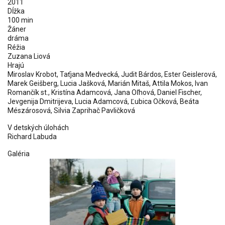
2011
Dĺžka
100 min
Žáner
dráma
Réžia
Zuzana Liová
Hrajú
Miroslav Krobot, Taťjana Medvecká, Judit Bárdos, Ester Geislerová,
Marek Geišberg, Lucia Jašková, Marián Mitaš, Attila Mokos, Ivan
Romančík st., Kristína Adamcová, Jana Oľhová, Daniel Fischer,
Jevgenija Dmitrijeva, Lucia Adamcová, Ľubica Očková, Beáta
Mészárosová, Silvia Zaprihač Pavličková
V detských úlohách
Richard Labuda
Galéria