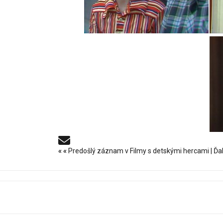
«
«
Predošlý záznam v Filmy s detskými hercami
|
Ďa