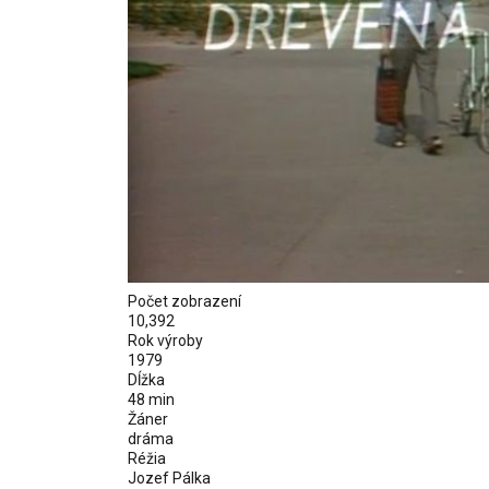
Počet zobrazení
10,392
Rok výroby
1979
Dĺžka
48 min
Žáner
dráma
Réžia
Jozef Pálka