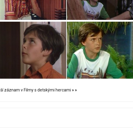
lší záznam v Filmy s detskými hercami
»
»