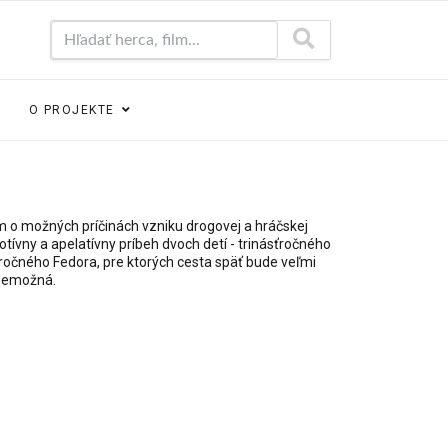
Hľadať herca, film...
O PROJEKTE
lm o možných príčinách vzniku drogovej a hráčskej
motívny a apelatívny príbeh dvoch detí - trinásťročného
ročného Fedora, pre ktorých cesta späť bude veľmi
nemožná.