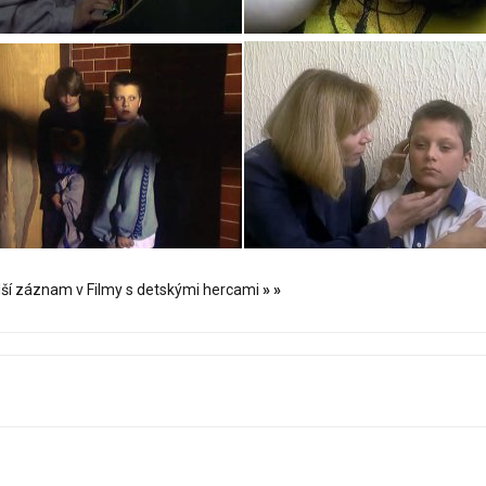
lší záznam v Filmy s detskými hercami
»
»