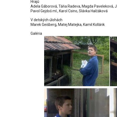
Hrajú
Adela Gáborová, Táňa Radeva, Magda Paveleková, Ján K
Pavol Gejdoš ml., Karol Csino, Slávka Halčáková
V detských úlohách
Marek Geišberg
,
Matej Matejka
,
Kamil Kollárik
Galéria