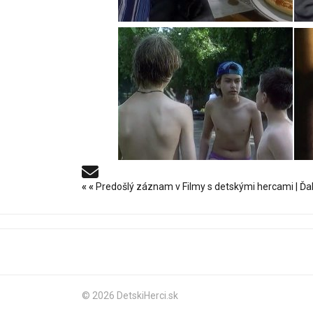
«
«
Predošlý záznam v Filmy s detskými hercami
|
Ďa
© 2026 DetskiHerci.sk