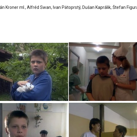
roner ml., Alfréd Swan, Ivan Pätoprstý, Dušan Kaprálik, Štefan Figura,