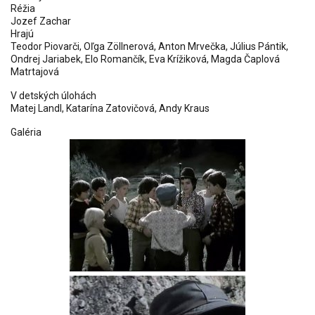
Réžia
Jozef Zachar
Hrajú
Teodor Piovarči, Oľga Zöllnerová, Anton Mrvečka, Július Pántik,
Ondrej Jariabek, Elo Romančík, Eva Krížiková, Magda Čaplová
Matrtajová
V detských úlohách
Matej Landl
,
Katarína Zatovičová
,
Andy Kraus
Galéria