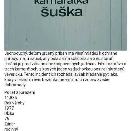
Jednoduchý, deťom určený príbeh má viesť mládež k ochrane
prírody, má ju naučiť, aby bola sama schopná sa o ňu starať,
chrániť ju pred zásahmi nezodpovedných jedincov. Film rozpráva o
troch kamarátoch, z ktorých jeden vzduchovkou postrelí skrotenú
veveričku. Tento incident ich rozháda, avšak hľadanie pytliaka,
ktorý v lesnom revíri bezohľadne vyčíňa, ich znovu zvedie
dohromady.
Počet zobrazení
11,885
Rok výroby
1977
Dĺžka
76
Žáner
rodinný