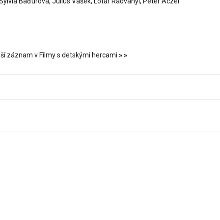
ylvia Baďurová, Július Vašek, Lotár Radványi, Peter Aczel
lší záznam v Filmy s detskými hercami
»
»