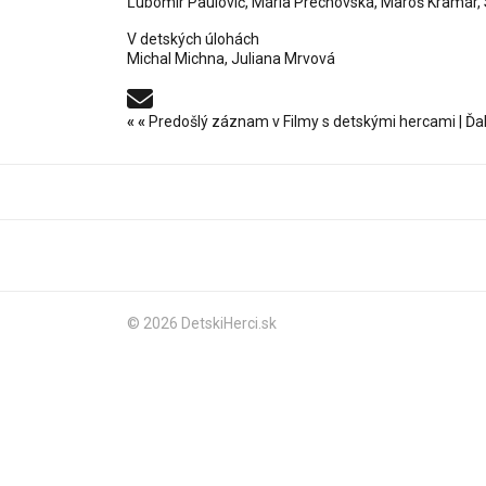
Ľubomír Paulovič, Mária Prechovská, Maroš Kramár, S
V detských úlohách
Michal Michna, Juliana Mrvová
«
«
Predošlý záznam v Filmy s detskými hercami
|
Ďa
© 2026 DetskiHerci.sk