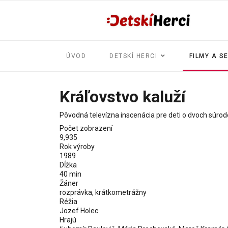
ÚVOD
DETSKÍ HERCI
FILMY A S
Kráľovstvo kaluží
Pôvodná televízna inscenácia pre deti o dvoch súroden
Počet zobrazení
9,935
Rok výroby
1989
Dĺžka
40 min
Žáner
rozprávka, krátkometrážny
Réžia
Jozef Holec
Hrajú