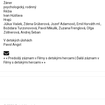
Žáner
psychologický, rodinný
Réžia
Ivan Húšťava
Hrajú
Július Vašek, Zdena Grúberová, Jozef Adamovič, Emil Horváth ml.,
Božidara Turzonovová, Pavol Mikulík, Zuzana Frenglová, Oľga
Zöllnerová, Andrej Šeban
V detských úlohách
Pavol Angst
«
«
Predošlý záznam v Filmy s detskými hercami
|
Ďalší záznam v
Filmy s detskými hercami
»
»