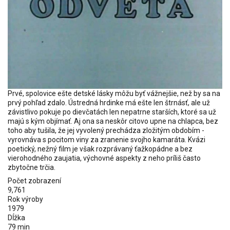
Prvé, spolovice ešte detské lásky môžu byť vážnejšie, než by sa na
prvý pohľad zdalo. Ústredná hrdinke má ešte len štrnásť, ale už
závistlivo pokuje po dievčatách len nepatrne starších, ktoré sa už
majú s kým objímať. Aj ona sa neskôr citovo upne na chlapca, bez
toho aby tušila, že jej vyvolený prechádza zložitým obdobím -
vyrovnáva s pocitom viny za zranenie svojho kamaráta. Kvázi
poetický, nežný film je však rozprávaný ťažkopádne a bez
vierohodného zaujatia, výchovné aspekty z neho príliš často
zbytočne trčia.
Počet zobrazení
9,761
Rok výroby
1979
Dĺžka
79 min