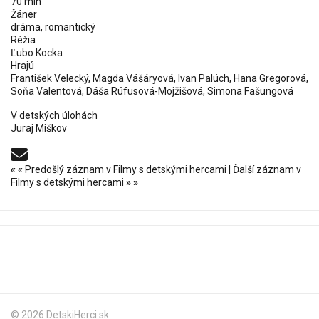
70 min
Žáner
dráma, romantický
Réžia
Ľubo Kocka
Hrajú
František Velecký, Magda Vášáryová, Ivan Palúch, Hana Gregorová,
Soňa Valentová, Dáša Rúfusová-Mojžišová, Simona Fašungová
V detských úlohách
Juraj Miškov
«
«
Predošlý záznam v Filmy s detskými hercami
|
Ďalší záznam v
Filmy s detskými hercami
»
»
© 2026 DetskiHerci.sk