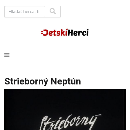
Hľadať herca, film...
Strieborný Neptún