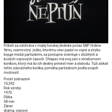
Príbeh sa odohráva v malej horskej dedinke počas SNP. Hrdina
filmu, osemročný Jožko, ktorému otec padol vo vojne a strýko
bojuje medzi partizánmi, sa postupne orientuje v zložitých a
krutých vojnových časoch. Chlapec má svoj sen o striebornom
koníkovi, ktorý má do ich dediny priniesť mier a slobodu. Túži získať
tohto zázračného koníka, pomáha partizánom podľa svojich
možností.
Počet zobrazení
10,592
Rok výroby
1970
Dĺžka
58 min
Žáner
dráma, vojnový