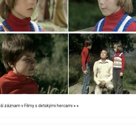
lší záznam v Filmy s detskými hercami
»
»