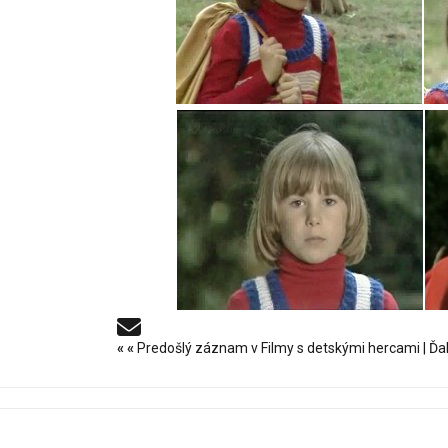
«
«
Predošlý záznam v Filmy s detskými hercami
|
Ďa