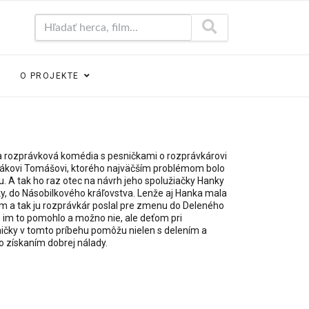
Hľadať herca, film...
O PROJEKTE
a rozprávková komédia s pesničkami o rozprávkárovi
hákovi Tomášovi, ktorého najväčším problémom bolo
u. A tak ho raz otec na návrh jeho spolužiačky Hanky
ky, do Násobilkového kráľovstva. Lenže aj Hanka mala
ím a tak ju rozprávkár poslal pre zmenu do Deleného
 im to pomohlo a možno nie, ale deťom pri
čky v tomto príbehu pomôžu nielen s delením a
o získaním dobrej nálady.