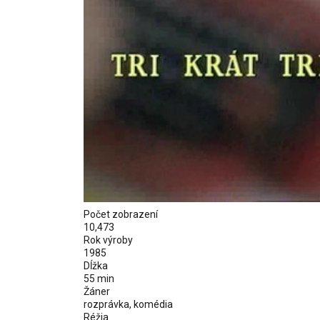
Počet zobrazení
10,473
Rok výroby
1985
Dĺžka
55 min
Žáner
rozprávka, komédia
Réžia