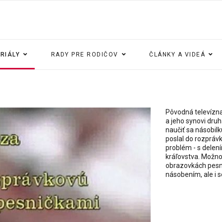
ERIÁLY
RADY PRE RODIČOV
ČLÁNKY A VIDEÁ
Pôvodná televízn
a jeho synovi dru
naučiť sa násobilk
poslal do rozpráv
problém - s delen
kráľovstva. Možno
obrazovkách pesni
násobením, ale i s