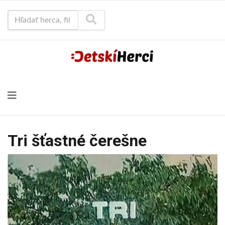
Hľadať herca, film...
Tri šťastné čerešne