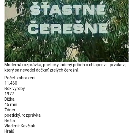
Moderná rozprávka, poeticky ladený príbeh o chlapcovi - prvákovi,
ktorý sa nevedel dočkať zrelých čerešní.
Počet zobrazení
11,460
Rok výroby
1977
Dĺžka
45 min
Žáner
poetický, rozprávka
Réžia
Vladimír Kavčiak
Hrajú