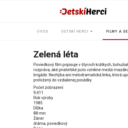
ÚVOD
DETSKÍ HERCI
FILMY A S
Zelená léta
Poviedkový film popisuje v štyroch krátkych, bohužia
rozpráva, aké priateľské puto vznikne medzi mazákom
brigáde. Nechýba ani melodramatická linka, ktorá up
preložený do vzdialenej posádky.
Počet zobrazení
9,411
Rok výroby
1985
Dĺžka
88 min
Žáner
dráma, poviedkový