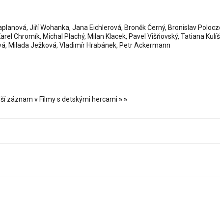
lanová, Jiří Wohanka, Jana Eichlerová, Broněk Černý, Bronislav Poloczek
arel Chromík, Michal Plachý, Milan Klacek, Pavel Višňovský, Tatiana Kulí
ová, Milada Ježková, Vladimír Hrabánek, Petr Ackermann
lší záznam v Filmy s detskými hercami
»
»