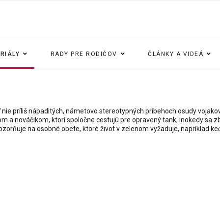
ERIÁLY
RADY PRE RODIČOV
ČLÁNKY A VIDEÁ
ľ nie príliš nápaditých, námetovo stereotypných príbehoch osudy vojakov
 a nováčikom, ktorí spoločne cestujú pre opravený tank, inokedy sa zbl
ozorňuje na osobné obete, ktoré život v zelenom vyžaduje, napríklad k