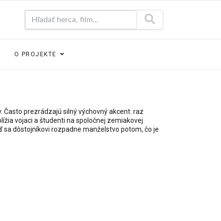
Hľadať herca, film...
O PROJEKTE
. Často prezrádzajú silný výchovný akcent: raz
ížia vojaci a študenti na spoločnej zemiakovej
eď sa dôstojníkovi rozpadne manželstvo potom, čo je