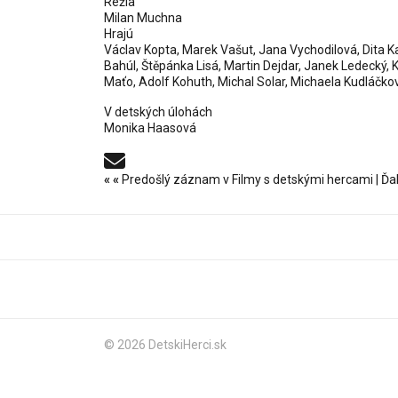
Réžia
Milan Muchna
Hrajú
Václav Kopta, Marek Vašut, Jana Vychodilová, Dita Kap
Bahúl, Štěpánka Lisá, Martin Dejdar, Janek Ledecký, K
Maťo, Adolf Kohuth, Michal Solar, Michaela Kudláčk
V detských úlohách
Monika Haasová
«
«
Predošlý záznam v Filmy s detskými hercami
|
Ďa
© 2026 DetskiHerci.sk