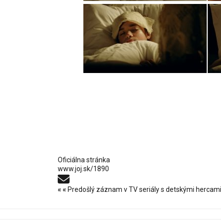
Oficiálna stránka
www.joj.sk/1890
«
«
Predošlý záznam v TV seriály s detskými hercam