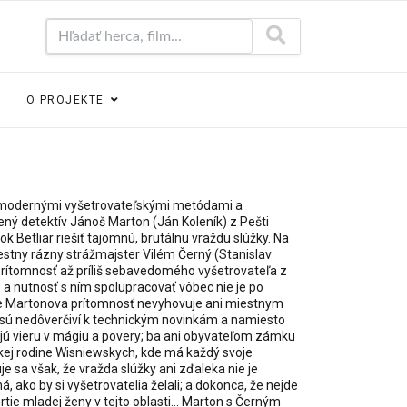
Hľadať herca, film...
O PROJEKTE
i modernými vyšetrovateľskými metódami a
ný detektív Jánoš Marton (Ján Koleník) z Pešti
 Betliar riešiť tajomnú, brutálnu vraždu slúžky. Na
estny rázny strážmajster Vilém Černý (Stanislav
prítomnosť až príliš sebavedomého vyšetrovateľa z
e a nutnosť s ním spolupracovať vôbec nie je po
, že Martonova prítomnosť nevyhovuje ani miestnym
 sú nedôverčiví k technickým novinkám a namiesto
ú vieru v mágiu a povery; ba ani obyvateľom zámku
kej rodine Wisniewskych, kde má každý svoje
je sa však, že vražda slúžky ani zďaleka nie je
, ako by si vyšetrovatelia želali; a dokonca, že nejde
tie mladej ženy v tejto oblasti... Marton s Černým