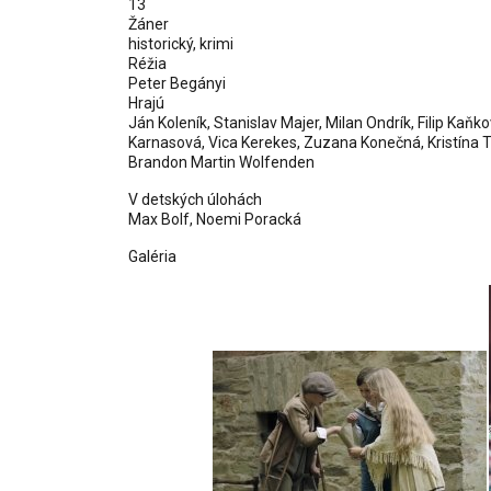
13
Žáner
historický, krimi
Réžia
Peter Begányi
Hrajú
Ján Koleník, Stanislav Majer, Milan Ondrík, Filip Ka
Karnasová, Vica Kerekes, Zuzana Konečná, Kristína T
Brandon Martin Wolfenden
V detských úlohách
Max Bolf
,
Noemi Poracká
Galéria