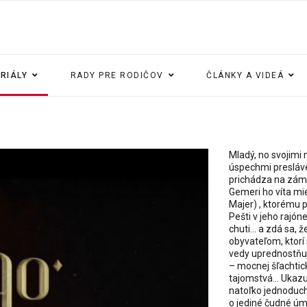
ERIÁLY
RADY PRE RODIČOV
ČLÁNKY A VIDEÁ
Mladý, no svojim
úspechmi presláve
prichádza na zámok
Gemeri ho víta mi
Majer) , ktorému 
Pešti v jeho rajón
chuti... a zdá sa
obyvateľom, ktorí
vedy uprednostňuj
– mocnej šľachtic
tajomstvá... Ukazu
natoľko jednoduchá
o jediné čudné úmr