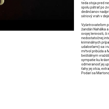
teda stoja pred 
spolu pátrať po z
dedinčanov nadpri
sériový vrah v dej
Vyšetrovateľom pr
žandári Nahálka a 
svojej lenivosti, č
nedostatočnej inte
kriminálnych príp
udalosťami) sa i n
mŕtvol pribúda a M
beštiálnym vraždá
sympatie ku krásne
odmeranosť jej up
ťahy jej otca, ex
Podarí sa Martonov