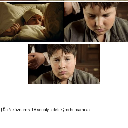
i
|
Ďalší záznam v TV seriály s detskými hercami
»
»