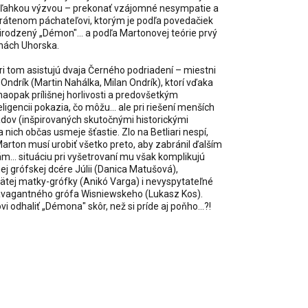
neľahkou výzvou – prekonať vzájomné nesympatie a
vrátenom páchateľovi, ktorým je podľa povedačiek
rodzený „Démon"... a podľa Martonovej teórie prvý
inách Uhorska.
i tom asistujú dvaja Černého podriadení – miestni
Ondrík (Martin Nahálka, Milan Ondrík), ktorí vďaka
i naopak prílišnej horlivosti a predovšetkým
ligencii pokazia, čo môžu... ale pri riešení menších
adov (inšpirovaných skutočnými historickými
a nich občas usmeje šťastie. Zlo na Betliari nespí,
arton musí urobiť všetko preto, aby zabránil ďalším
m... situáciu pri vyšetrovaní mu však komplikujú
j grófskej dcére Júlii (Danica Matušová),
ätej matky-grófky (Anikó Varga) i nevyspytateľné
travagantného grófa Wisniewskeho (Lukasz Kos).
i odhaliť „Démona" skôr, než si príde aj poňho...?!