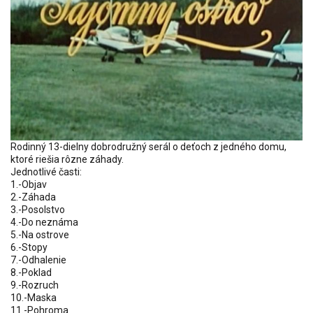
Rodinný 13-dielny dobrodružný serál o deťoch z jedného domu,
ktoré riešia rôzne záhady.
Jednotlivé časti:
1.-Objav
2.-Záhada
3.-Posolstvo
4.-Do neznáma
5.-Na ostrove
6.-Stopy
7.-Odhalenie
8.-Poklad
9.-Rozruch
10.-Maska
11.-Pohroma