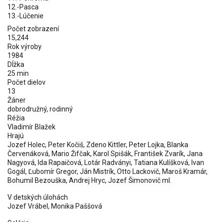
12.-Pasca
13.-Lúčenie
Počet zobrazení
15,244
Rok výroby
1984
Dĺžka
25 min
Počet dielov
13
Žáner
dobrodružný, rodinný
Réžia
Vladimír Blažek
Hrajú
Jozef Holec, Peter Kočiš, Zdeno Kittler, Peter Lojka, Blanka
Červenáková, Mario Žifčak, Karol Spišák, František Zvarík, Jana
Nagyová, Ida Rapaičová, Lotár Radványi, Tatiana Kulíšková, Ivan
Gogál, Ľubomír Gregor, Ján Mistrík, Otto Lackovič, Maroš Kramár,
Bohumil Bezouška, Andrej Hryc, Jozef Šimonovič ml.
V detských úlohách
Jozef Vrábel
,
Monika Paššová