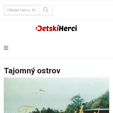
Hľadať herca, film...
Tajomný ostrov