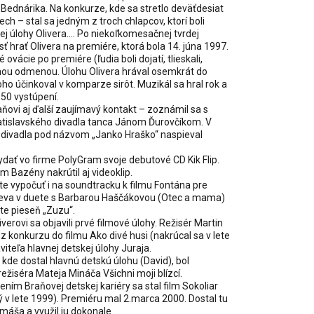
Bednárika. Na konkurze, kde sa stretlo deväťdesiat
ech – stal sa jedným z troch chlapcov, ktorí boli
j úlohy Olivera.... Po niekoľkomesačnej tvrdej
sť hrať Olivera na premiére, ktorá bola 14. júna 1997.
ovácie po premiére (ľudia boli dojatí, tlieskali,
ásnou odmenou. Úlohu Olivera hrával osemkrát do
ho účinkoval v komparze sirôt. Muzikál sa hral rok a
50 vystúpení.
raňovi aj ďalší zaujímavý kontakt – zoznámil sa s
tislavského divadla tanca Jánom Ďurovčíkom. V
 divadla pod názvom „Janko Hraško“ naspieval
ydať vo firme PolyGram svoje debutové CD Kik Flip.
 Bazény nakrútil aj videoklip.
te vypočuť i na soundtracku k filmu Fontána pre
pieva v duete s Barbarou Haščákovou (Otec a mama)
te pieseň „Zuzu“.
verovi sa objavili prvé filmové úlohy. Režisér Martin
 z konkurzu do filmu Ako divé husi (nakrúcal sa v lete
iteľa hlavnej detskej úlohy Juraja.
kde dostal hlavnú detskú úlohu (David), bol
ežiséra Mateja Mináča Všichni moji blízcí.
ním Braňovej detskej kariéry sa stal film Sokoliar
v lete 1999). Premiéru mal 2.marca 2000. Dostal tu
áša a využil ju dokonale.