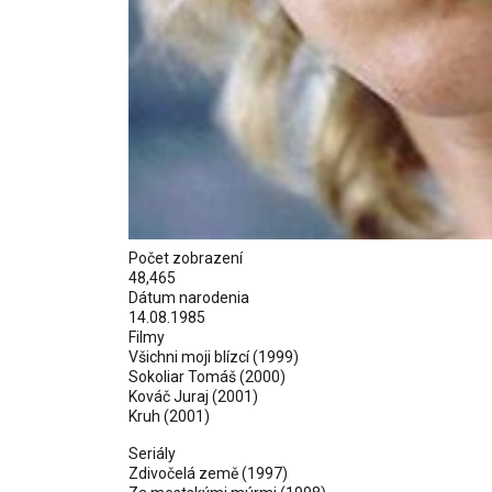
Počet zobrazení
48,465
Dátum narodenia
14.08.1985
Filmy
Všichni moji blízcí
(1999)
Sokoliar Tomáš
(2000)
Kováč Juraj
(2001)
Kruh
(2001)
Seriály
Zdivočelá země (1997)