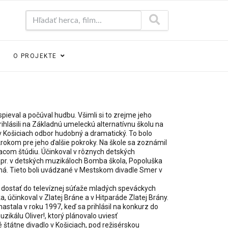
Hľadať herca, film...
O PROJEKTE
pieval a počúval hudbu. Všimli si to zrejme jeho
prihlásili na Základnú umeleckú alternatívnu školu na
 v Košiciach odbor hudobný a dramatický. To bolo
rokom pre jeho ďalšie pokroky. Na škole sa zoznámil
acom štúdiu. Účinkoval v rôznych detských
apr. v detských muzikáloch Bomba škola, Popoluška
ná. Tieto boli uvádzané v Mestskom divadle Smer v
dostať do televíznej súťaže mladých speváckych
a, účinkoval v Zlatej Bráne a v Hitparáde Zlatej Brány.
stala v roku 1997, keď sa prihlásil na konkurz do
ikálu Oliver!, ktorý plánovalo uviesť
štátne divadlo v Košiciach, pod režisérskou