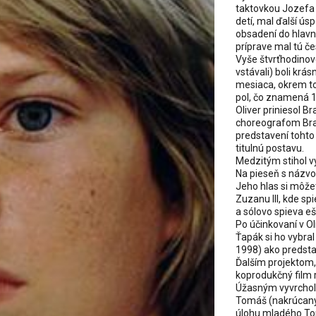
taktovkou Jozefa 
detí, mal ďalší úsp
obsadení do hlavne
príprave mal tú če
Vyše štvrťhodinové 
vstávali) boli kr
mesiaca, okrem to
pol, čo znamená 1
Oliver priniesol B
choreografom Bra
predstavení tohto
titulnú postavu.
Medzitým stihol v
Na pieseň s názvom
Jeho hlas si môže
Zuzanu III, kde s
a sólovo spieva eš
Po účinkovaní v Oli
Ťapák si ho vybral
1998) ako predstav
Ďalším projektom, 
koprodukčný film r
Úžasným vyvrchole
Tomáš (nakrúcaný 
úlohu mladého Tom