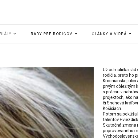
RIÁLY
RADY PRE RODIČOV
ČLÁNKY A VIDEÁ
Už odmalička rád s
rodičia, preto ho 
Krosnianskej ulici
prvým dôležitým k
s prácou v nahráv
projektoch, ako n
či Snehová kráľov
Košiciach.
Potom sa pokúšal 
talentov Hviezdičk
Skutočná zmena na
pripravovaného muz
Východoslovenské 