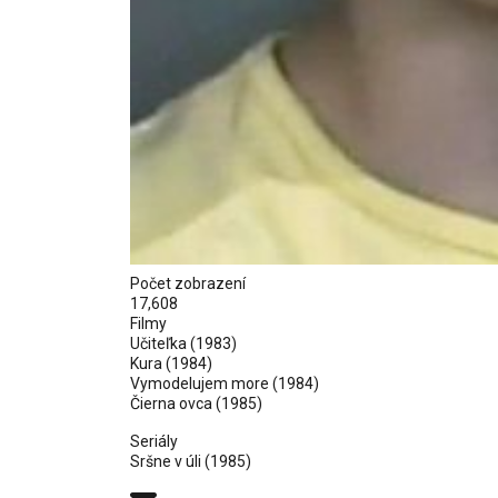
Počet zobrazení
17,608
Filmy
Učiteľka (1983)
Kura
(1984)
Vymodelujem more
(1984)
Čierna ovca (1985)
Seriály
Sršne v úli
(1985)