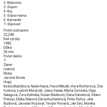
2.-Klubovňa
3.-Súperi
4.-Boj
5.-Stará mama
6.-Kamaráti
7.-Slávnosť
Počet zobrazení
22,248
Rok výroby
1985
Dĺžka
30 min
Počet dielov
7
Žáner
rodinný
Réžia
Jaromír Borek
Hrajú
Beáta Blažíčková, Naďa Hejná, Pavol Mikulík, Viera Richterová, Zita
Furková, Ľudovít Moravčík, Július Vašek, Marta Černická, Oľga
Šalagová, Zora Kolínska, Dušan Blaškovič, Dana Danielová, Viliam
Polónyi, Eliška Šišková, Elena Kucháriková, Peter Rúfus, Jela
Bučková, Jaroslav Rozsíval, Teodor Piovarči, Ján Géc, Monika