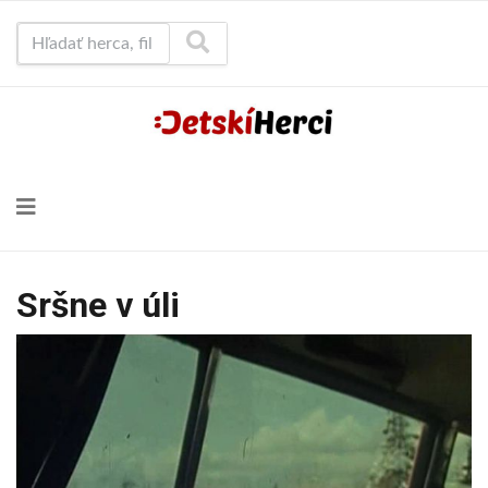
Hľadať herca, film...
Sršne v úli