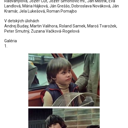
Radványiová, Jozef Cút, Jozef Šimonovič ml., Ján Mistrík, Eva
Landlová, Mária Hájková, Ján Greššo, Dobroslava Nováková, Ján
Kramár, Jela Lukešová, Roman Pomajbo
V detských úlohách
Andrej Buday
,
Martin Valihora
,
Roland Samek
,
Maroš Tvarožek
,
Peter Smutný
,
Zuzana Vačková-Rogelová
Galéria
1.