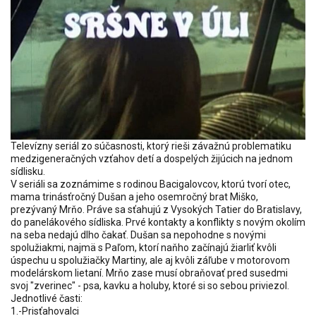
Televízny seriál zo súčasnosti, ktorý rieši závažnú problematiku
medzigeneračných vzťahov detí a dospelých žijúcich na jednom
sídlisku.
V seriáli sa zoznámime s rodinou Bacigalovcov, ktorú tvorí otec,
mama trinásťročný Dušan a jeho osemročný brat Miško,
prezývaný Mrňo. Práve sa sťahujú z Vysokých Tatier do Bratislavy,
do panelákového sídliska. Prvé kontakty a konflikty s novým okolím
na seba nedajú dlho čakať. Dušan sa nepohodne s novými
spolužiakmi, najmä s Paľom, ktorí naňho začínajú žiarliť kvôli
úspechu u spolužiačky Martiny, ale aj kvôli záľube v motorovom
modelárskom lietaní. Mrňo zase musí obraňovať pred susedmi
svoj "zverinec" - psa, kavku a holuby, ktoré si so sebou priviezol.
Jednotlivé časti:
1.-Prisťahovalci