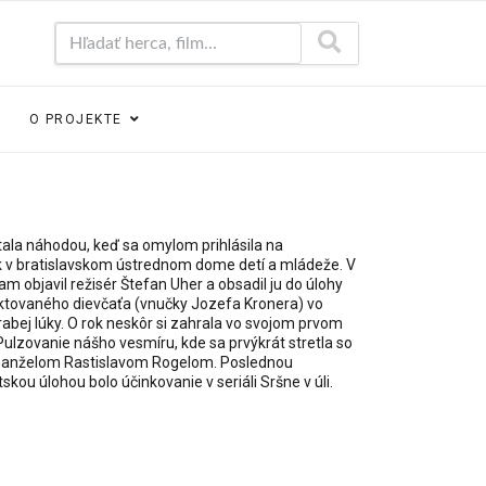
Hľadať herca, film...
O PROJEKTE
tala náhodou, keď sa omylom prihlásila na
 v bratislavskom ústrednom dome detí a mládeže. V
tam objavil režisér Štefan Uher a obsadil ju do úlohy
tovaného dievčaťa (vnučky Jozefa Kronera) vo
rabej lúky. O rok neskôr si zahrala vo svojom prvom
Pulzovanie nášho vesmíru, kde sa prvýkrát stretla so
anželom Rastislavom Rogelom. Poslednou
ou úlohou bolo účinkovanie v seriáli Sršne v úli.