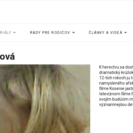
ERIÁLY
RADY PRE RODIČOV
ČLÁNKY A VIDEÁ
lová
K herectvu sa dos
dramatický krúžok
12-tich rokoch ju 
namysleného afek
filme Kosenie jast
televíznom filme 
svojím budúcim m
významnejšou detsk