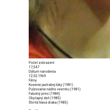
Počet zobrazení
17,547
Dátum narodenia
12.02.1969
Filmy
Kosenie jastrabej lúky
(1981)
Pulzovanie nášho vesmíru
(1981)
Falošný princ
(1984)
Obyčajný deň
(1985)
Štvrtá hlava draka
(1985)