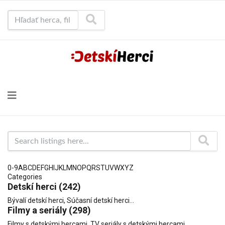
Hľadať herca, film...
Search listings here...
0-9
A
B
C
D
E
F
G
H
I
J
K
L
M
N
O
P
Q
R
S
T
U
V
W
X
Y
Z
Categories
Detskí herci
(242)
Bývalí detskí herci
,
Súčasní detskí herci
...
Filmy a seriály
(298)
Filmy s detskými hercami
,
TV seriály s detskými hercami