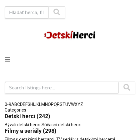
Hľadať herca, film...
Search listings here...
0-9
A
B
C
D
E
F
G
H
I
J
K
L
M
N
O
P
Q
R
S
T
U
V
W
X
Y
Z
Categories
Detskí herci
(242)
Bývalí detskí herci
,
Súčasní detskí herci
...
Filmy a seriály
(298)
Filmy s detskými hercami
,
TV seriály s detskými hercami