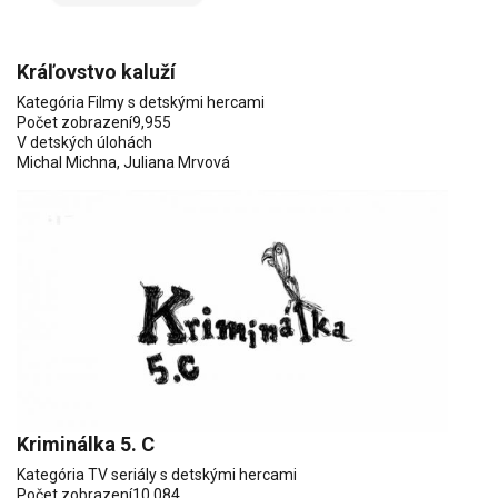
Kráľovstvo kaluží
Kategória
Filmy s detskými hercami
Počet zobrazení
9,955
V detských úlohách
Michal Michna, Juliana Mrvová
Kriminálka 5. C
Kategória
TV seriály s detskými hercami
Počet zobrazení
10,084