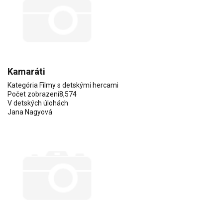
Kamaráti
Kategória
Filmy s detskými hercami
Počet zobrazení
8,574
V detských úlohách
Jana Nagyová