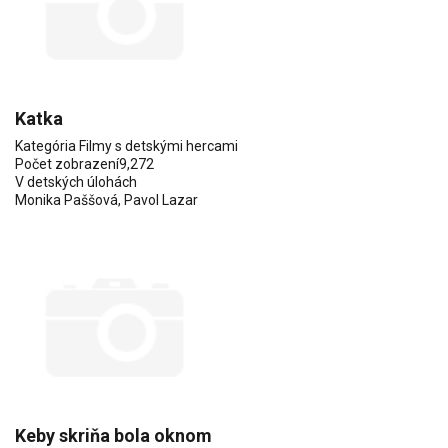
Katka
Kategória
Filmy s detskými hercami
Počet zobrazení
9,272
V detských úlohách
Monika Paššová
,
Pavol Lazar
Keby skriňa bola oknom