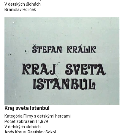
V detských úlohách
Branislav Holiček
Kraj sveta Istanbul
Kategória
Filmy s detskými hercami
Počet zobrazení
11,879
V detských úlohách
Andy Kraus
,
Rastislav Sokol