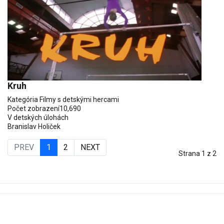
Kruh
Kategória
Filmy s detskými hercami
Počet zobrazení
10,690
V detských úlohách
Branislav Holiček
PREV
1
2
NEXT
Strana 1 z 2