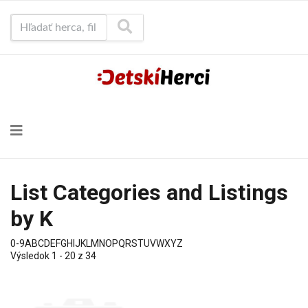
Hľadať herca, film...
List Categories and Listings
by K
0-9
A
B
C
D
E
F
G
H
I
J
K
L
M
N
O
P
Q
R
S
T
U
V
W
X
Y
Z
Výsledok 1 - 20 z 34