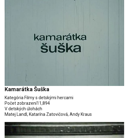
Kamarátka Šuška
Kategória
Filmy s detskými hercami
Počet zobrazení
11,894
V detských úlohách
Matej Landl
,
Katarína Zatovičová
,
Andy Kraus