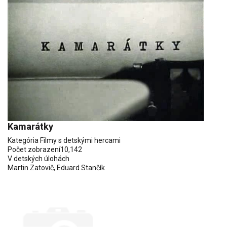
Kamarátky
Kategória
Filmy s detskými hercami
Počet zobrazení
10,142
V detských úlohách
Martin Zatovič
,
Eduard Stančík