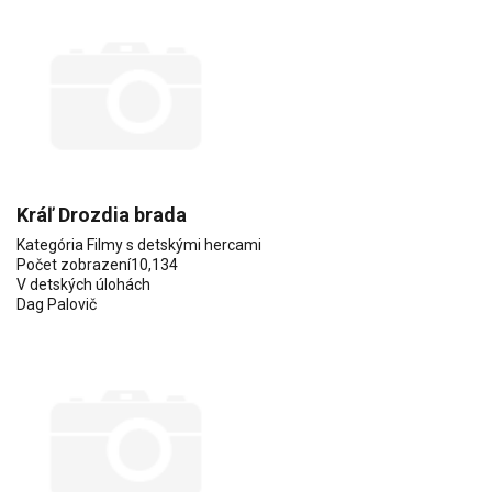
Kráľ Drozdia brada
Kategória
Filmy s detskými hercami
Počet zobrazení
10,134
V detských úlohách
Dag Palovič