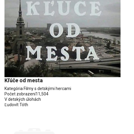
Kľúče od mesta
Kategória
Filmy s detskými hercami
Počet zobrazení
11,504
V detských úlohách
Ľudovít Tóth