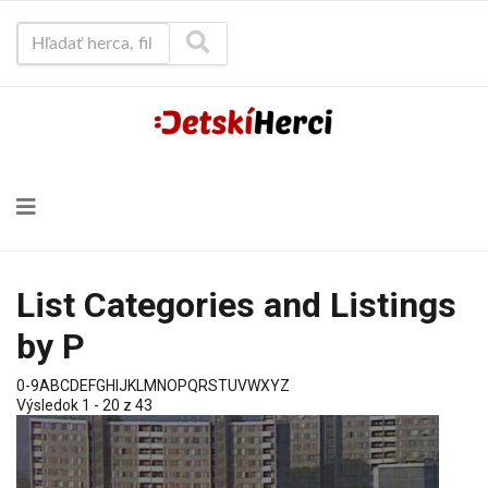
Hľadať herca, film...
List Categories and Listings
by P
0-9
A
B
C
D
E
F
G
H
I
J
K
L
M
N
O
P
Q
R
S
T
U
V
W
X
Y
Z
Výsledok 1 - 20 z 43