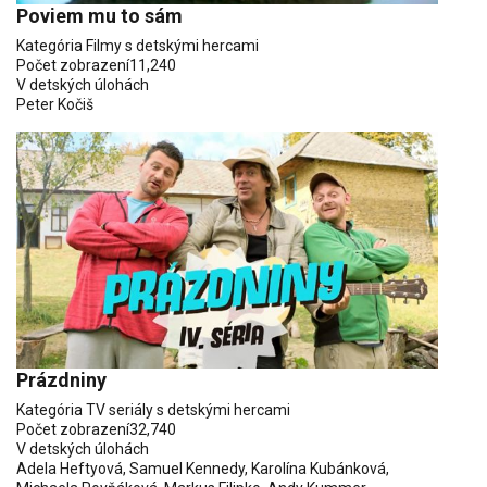
Poviem mu to sám
Kategória
Filmy s detskými hercami
Počet zobrazení
11,240
V detských úlohách
Peter Kočiš
Prázdniny
Kategória
TV seriály s detskými hercami
Počet zobrazení
32,740
V detských úlohách
Adela Heftyová
,
Samuel Kennedy
,
Karolína Kubánková
,