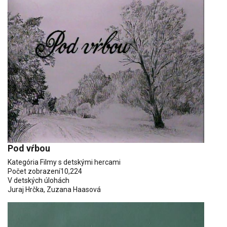
Pod vŕbou
Kategória
Filmy s detskými hercami
Počet zobrazení
10,224
V detských úlohách
Juraj Hrčka
,
Zuzana Haasová