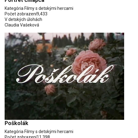
Kategória
Filmy s detskými hercami
Počet zobrazení
9,433
V detských úlohách
Claudia Vašeková
Poškolák
Kategória
Filmy s detskými hercami
Počet zobrazení
11,398