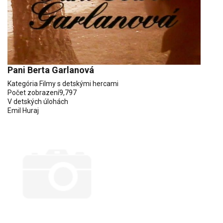
Pani Berta Garlanová
Kategória
Filmy s detskými hercami
Počet zobrazení
9,797
V detských úlohách
Emil Huraj