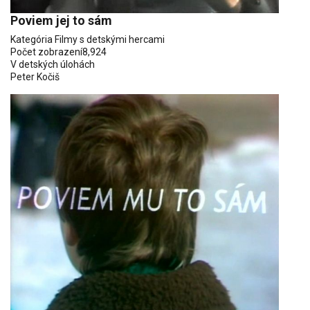
Poviem jej to sám
Kategória
Filmy s detskými hercami
Počet zobrazení
8,924
V detských úlohách
Peter Kočiš