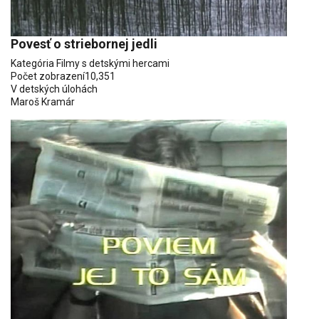
Povesť o striebornej jedli
Kategória
Filmy s detskými hercami
Počet zobrazení
10,351
V detských úlohách
Maroš Kramár