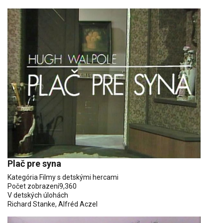
Plač pre syna
Kategória
Filmy s detskými hercami
Počet zobrazení
9,360
V detských úlohách
Richard Stanke
,
Alfréd Aczel