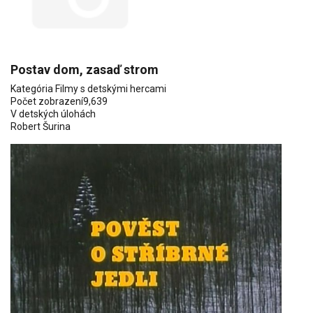
Postav dom, zasaď strom
Kategória
Filmy s detskými hercami
Počet zobrazení
9,639
V detských úlohách
Robert Šurina