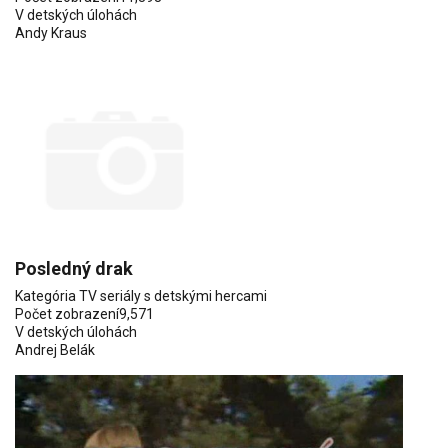
V detských úlohách
Andy Kraus
Posledný drak
Kategória
TV seriály s detskými hercami
Počet zobrazení
9,571
V detských úlohách
Andrej Belák