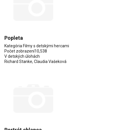
Popleta
Kategória
Filmy s detskými hercami
Počet zobrazení
10,538
V detských úlohách
Richard Stanke
,
Claudia Vašeková
Portrét chlapca