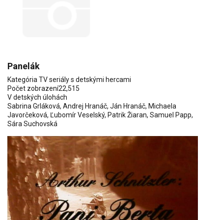
Panelák
Kategória
TV seriály s detskými hercami
Počet zobrazení
22,515
V detských úlohách
Sabrina Grláková
,
Andrej Hranáč
,
Ján Hranáč
,
Michaela
Javorčeková
,
Ľubomír Veselský
,
Patrik Žiaran
,
Samuel Papp
,
Sára Suchovská