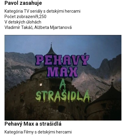
Pavol zasahuje
Kategória
TV seriály s detskými hercami
Počet zobrazení
9,250
V detských úlohách
Vladimír Takáč
, Alžbeta Mjartanová
Pehavý Max a strašidlá
Kategória
Filmy s detskými hercami