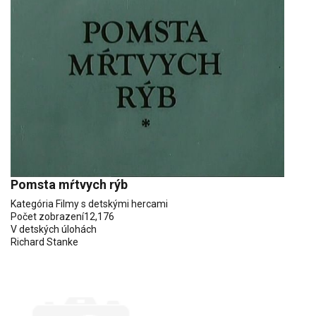
Pomsta mŕtvych rýb
Kategória
Filmy s detskými hercami
Počet zobrazení
12,176
V detských úlohách
Richard Stanke