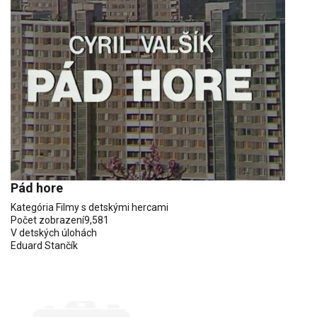
Pád hore
Kategória
Filmy s detskými hercami
Počet zobrazení
9,581
V detských úlohách
Eduard Stančík