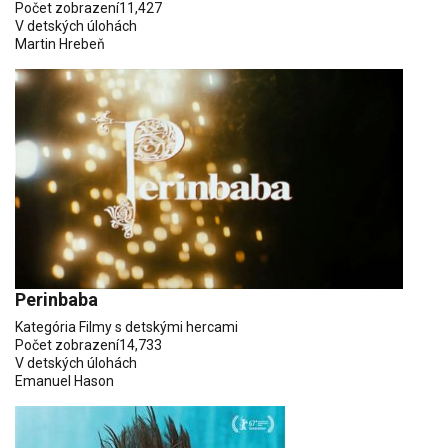
Počet zobrazení
11,427
V detských úlohách
Martin Hrebeň
Perinbaba
Kategória
Filmy s detskými hercami
Počet zobrazení
14,733
V detských úlohách
Emanuel Hason