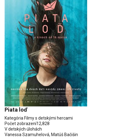
Piata loď
Kategória
Filmy s detskými hercami
Počet zobrazení
12,828
V detských úlohách
Vanessa Szamuhelová
,
Matúš Bačišin