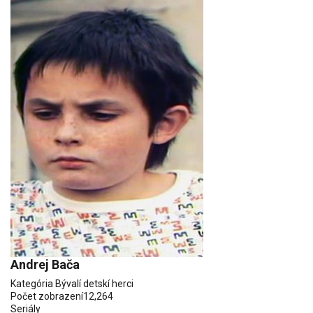
Andrej Bača
Kategória
Bývalí detskí herci
Počet zobrazení
12,264
Seriály