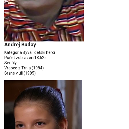
Andrej Buday
Kategória
Bývalí detskí herci
Počet zobrazení
18,625
Seriály
Vrabce z Tŕnia
(1984)
Sršne v úli
(1985)