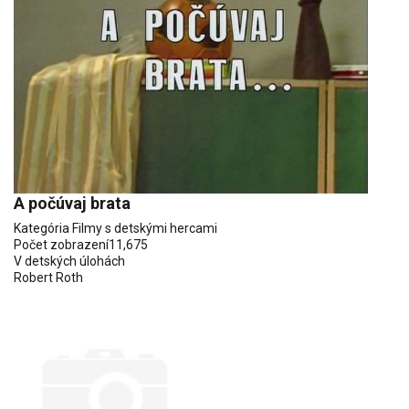
A počúvaj brata
Kategória
Filmy s detskými hercami
Počet zobrazení
11,675
V detských úlohách
Robert Roth