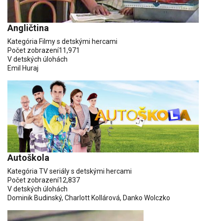
Angličtina
Kategória
Filmy s detskými hercami
Počet zobrazení
11,971
V detských úlohách
Emil Huraj
Autoškola
Kategória
TV seriály s detskými hercami
Počet zobrazení
12,837
V detských úlohách
Dominik Budinský
,
Charlott Kollárová
,
Danko Wolczko