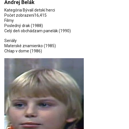
Andrej Belák
Kategória
Bývalí detskí herci
Počet zobrazení
16,415
Filmy
Posledný drak
(1988)
Celý deň obchádzam panelák
(1990)
Seriály
Materské znamienko
(1985)
Chlap v dome
(1986)