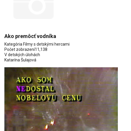
Ako premôcť vodníka
Kategória
Filmy s detskými hercami
Počet zobrazení
11,138
V detských úlohách
Katarína Šulajová