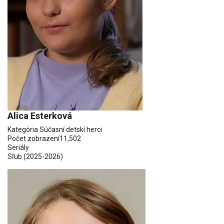
Alica Esterková
Kategória
Súčasní detskí herci
Počet zobrazení
11,502
Seriály
Sľub
(2025-2026)