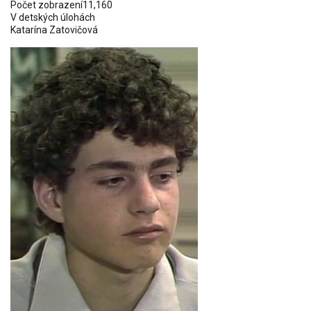
Počet zobrazení
11,160
V detských úlohách
Katarína Zatovičová