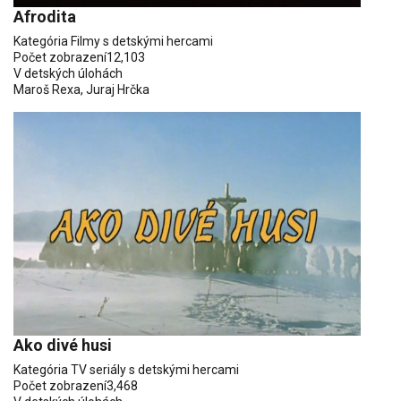
Afrodita
Kategória
Filmy s detskými hercami
Počet zobrazení
12,103
V detských úlohách
Maroš Rexa
,
Juraj Hrčka
Ako divé husi
Kategória
TV seriály s detskými hercami
Počet zobrazení
3,468