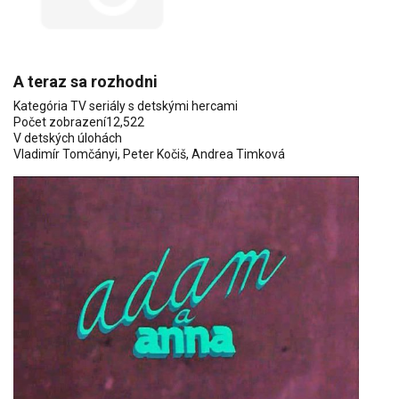
A teraz sa rozhodni
Kategória
TV seriály s detskými hercami
Počet zobrazení
12,522
V detských úlohách
Vladimír Tomčányi
,
Peter Kočiš
, Andrea Timková