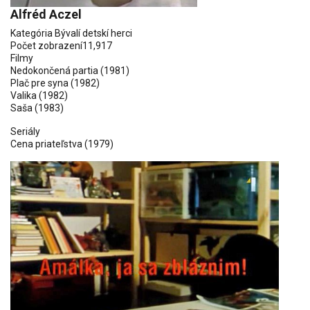
Alfréd Aczel
Kategória
Bývalí detskí herci
Počet zobrazení
11,917
Filmy
Nedokončená partia
(1981)
Plač pre syna
(1982)
Valika
(1982)
Saša
(1983)
Seriály
Cena priateľstva
(1979)