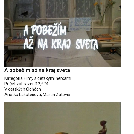
A pobežím až na kraj sveta
Kategória
Filmy s detskými hercami
Počet zobrazení
12,674
V detských úlohách
Anetka Lakatošová
,
Martin Zatovič