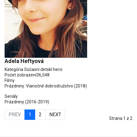
Adela Heftyová
Kategória
Súčasní detskí herci
Počet zobrazení
36,548
Filmy
Prázdniny: Vianočné dobrodružstvo
(2018)
Seriály
Prázdniny
(2016-2019)
PREV
1
2
NEXT
Strana 1 z 2