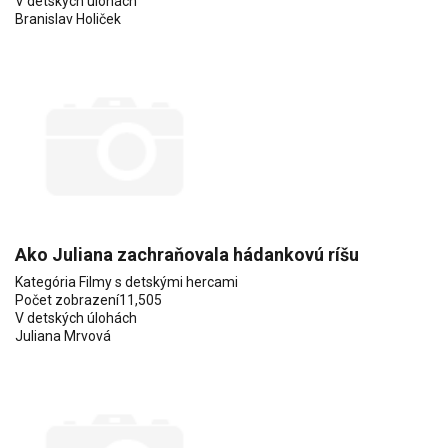
V detských úlohách
Branislav Holiček
Ako Juliana zachraňovala hádankovú ríšu
Kategória
Filmy s detskými hercami
Počet zobrazení
11,505
V detských úlohách
Juliana Mrvová