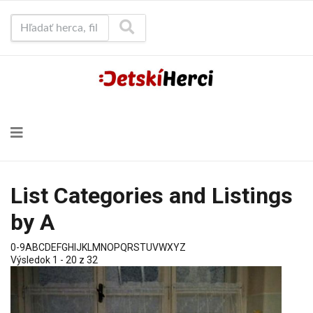
Hľadať herca, film...
List Categories and Listings
by A
0-9
A
B
C
D
E
F
G
H
I
J
K
L
M
N
O
P
Q
R
S
T
U
V
W
X
Y
Z
Výsledok 1 - 20 z 32