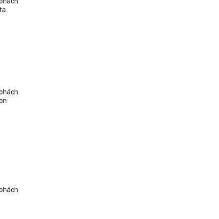
lohách
ta
lohách
on
lohách