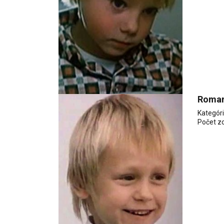
Roman
Kategór
Počet z