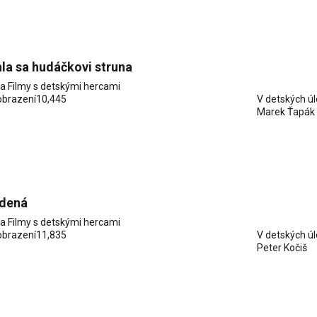
la sa hudáčkovi struna
ia
Filmy s detskými hercami
obrazení
10,445
V detských ú
Marek Ťapák
dená
ia
Filmy s detskými hercami
obrazení
11,835
V detských ú
Peter Kočiš