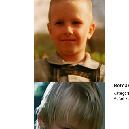
Roman
Kategór
Počet z