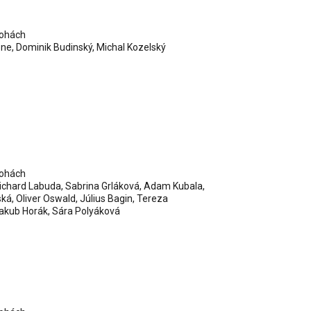
lohách
one
,
Dominik Budinský
,
Michal Kozelský
lohách
ichard Labuda
,
Sabrina Grláková
,
Adam Kubala
,
ská
,
Oliver Oswald
,
Július Bagin
,
Tereza
akub Horák
,
Sára Polyáková