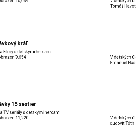
obrazení
10,039
V detských ú
Tomáš Havet
ávkový kráľ
ia
Filmy s detskými hercami
obrazení
9,654
V detských ú
Emanuel Has
vky 15 sestier
ia
TV seriály s detskými hercami
obrazení
11,220
V detských ú
Ľudovít Tóth