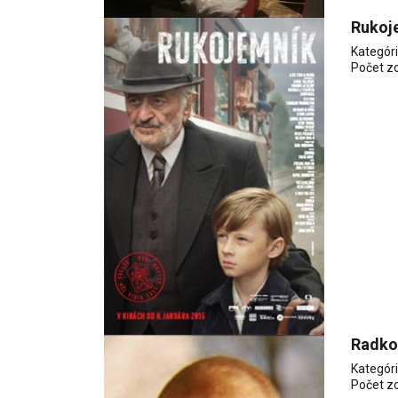
Rukoj
Kategór
Počet z
Radko
Kategór
Počet z