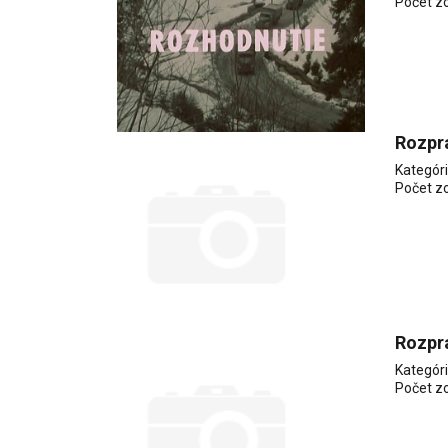
Počet z
Rozpr
Kategór
Počet z
Rozprá
Kategór
Počet z