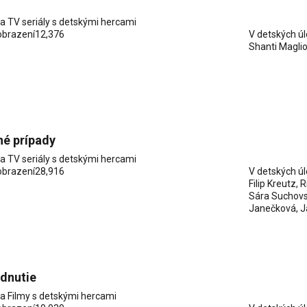
ia
TV seriály s detskými hercami
obrazení
12,376
V detských ú
Shanti Magli
né prípady
ia
TV seriály s detskými hercami
obrazení
28,916
V detských ú
Filip Kreutz
,
R
Sára Suchov
Janečková
,
J
dnutie
ia
Filmy s detskými hercami