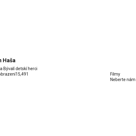
 Haša
ia
Bývalí detskí herci
obrazení
15,491
Filmy
Neberte nám 