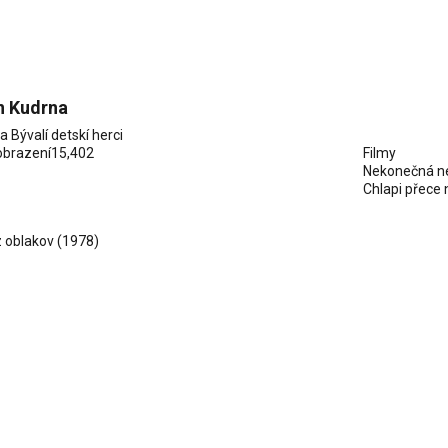
 Kudrna
ia
Bývalí detskí herci
obrazení
15,402
Filmy
Nekonečná n
Chlapi přece
 oblakov
(1978)