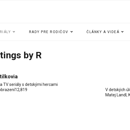
RIÁLY
RADY PRE RODIČOV
ČLÁNKY A VIDEÁ
stings by R
ilkovia
ia
TV seriály s detskými hercami
obrazení
12,819
V detských ú
Matej Landl
,