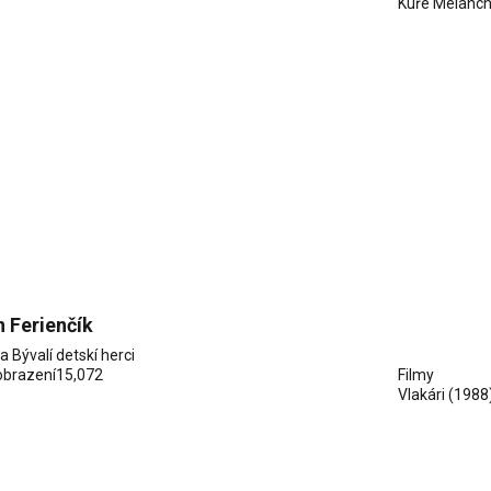
Kuře Melanch
 Ferienčík
ia
Bývalí detskí herci
obrazení
15,072
Filmy
Vlakári
(1988