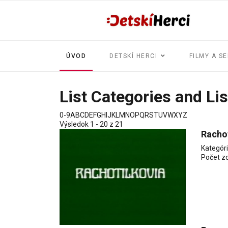
ÚVOD
DETSKÍ HERCI
FILMY A SE
List Categories and Li
0-9
A
B
C
D
E
F
G
H
I
J
K
L
M
N
O
P
Q
R
S
T
U
V
W
X
Y
Z
Výsledok 1 - 20 z 21
Rachot
Kategór
Počet z