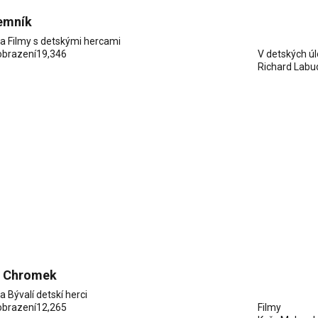
emník
ia
Filmy s detskými hercami
obrazení
19,346
V detských ú
Richard Labu
 Chromek
ia
Bývalí detskí herci
obrazení
12,265
Filmy