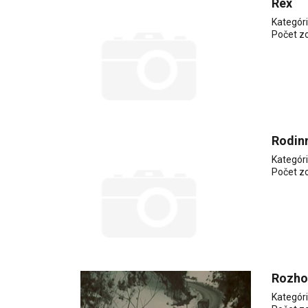
Rex
Kategór
Počet z
Rodin
Kategór
Počet z
Rozho
Kategór