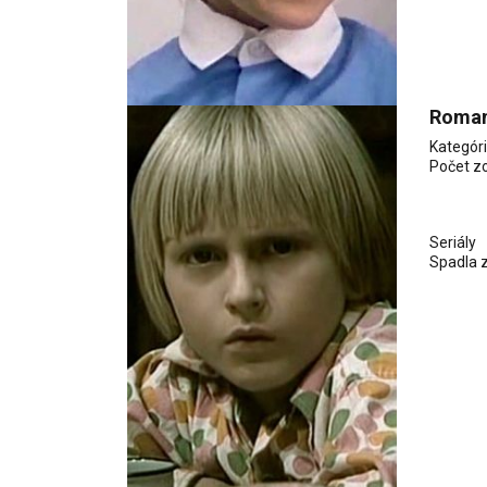
Roman
Kategór
Počet z
Seriály
Spadla z