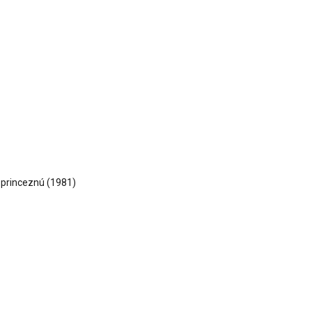
princeznú
(1981)