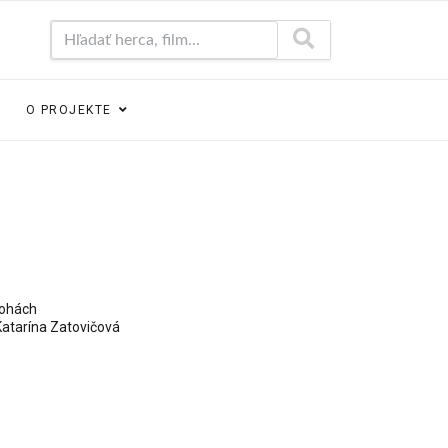
Hľadať herca, film...
O PROJEKTE
lohách
Katarína Zatovičová