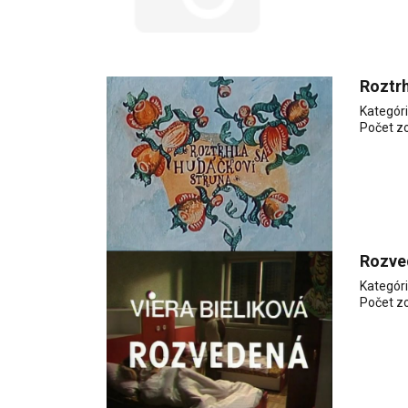
Roztrh
Kategór
Počet z
Rozve
Kategór
Počet z