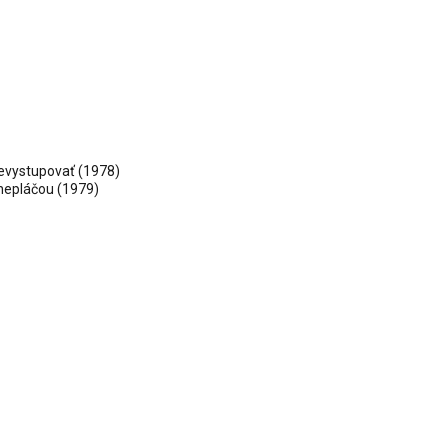
evystupovať
(1978)
 nepláčou (1979)