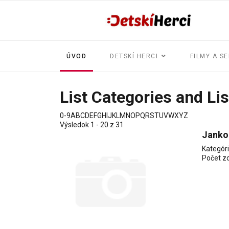
ÚVOD
DETSKÍ HERCI
FILMY A SE
List Categories and Lis
0-9
A
B
C
D
E
F
G
H
I
J
K
L
M
N
O
P
Q
R
S
T
U
V
W
X
Y
Z
Výsledok 1 - 20 z 31
Janko
Kategór
Počet z