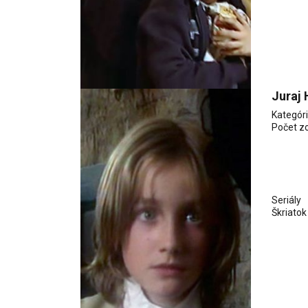
Juraj 
Kategór
Počet z
Seriály
Škriatok