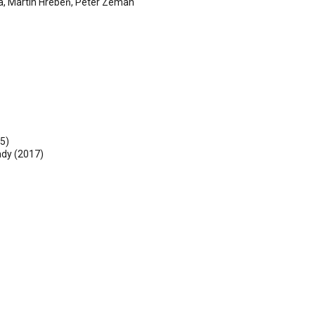
a
,
Martin Hrebeň
,
Peter Zeman
5)
ady
(2017)