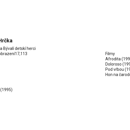
Hrčka
ia
Bývalí detskí herci
obrazení
17,113
Filmy
Afrodita
(199
Doloroso
(19
Pod vŕbou
(1
Hon na čarod
(1995)