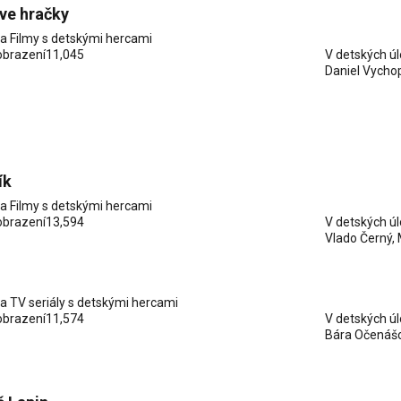
ve hračky
ia
Filmy s detskými hercami
obrazení
11,045
V detských ú
Daniel Vycho
ík
ia
Filmy s detskými hercami
obrazení
13,594
V detských ú
Vlado Černý
,
ia
TV seriály s detskými hercami
obrazení
11,574
V detských ú
Bára Očenáš