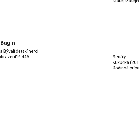
Matej Matejk
 Bagin
ia
Bývalí detskí herci
obrazení
16,445
Seriály
Kukučka
(201
Rodinné príp