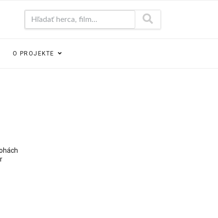
Hľadať herca, film...
O PROJEKTE
lohách
r