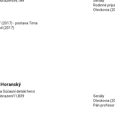
obrazení
54,184
Seriály
Rodinné príp
Oteckovia
(2
 (2017) - postava Tima
nd (2017)
 Horanský
ia
Súčasní detskí herci
obrazení
11,839
Seriály
Oteckovia (2
Pán profesor