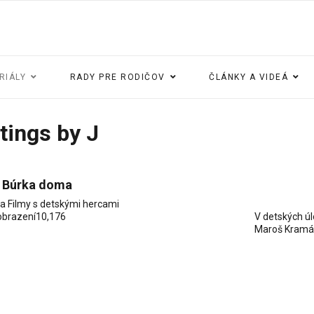
RIÁLY
RADY PRE RODIČOV
ČLÁNKY A VIDEÁ
tings by J
 Búrka doma
ia
Filmy s detskými hercami
obrazení
10,176
V detských ú
Maroš Kramá