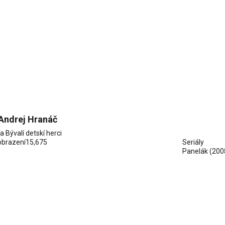
Andrej Hranáč
ia
Bývalí detskí herci
obrazení
15,675
Seriály
Panelák
(200