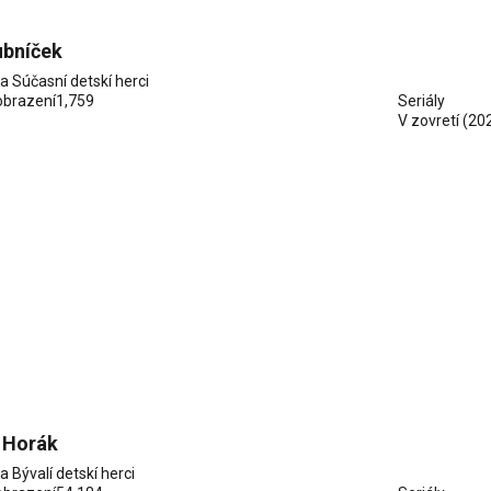
ubníček
ia
Súčasní detskí herci
obrazení
1,759
Seriály
V zovretí
(20
 Horák
ia
Bývalí detskí herci