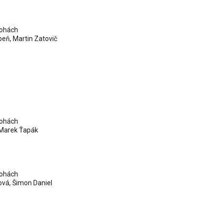
lohách
peň
,
Martin Zatovič
lohách
Marek Ťapák
lohách
ová
,
Šimon Daniel