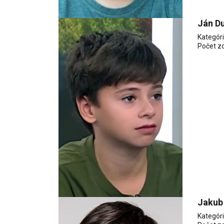
Ján D
Kategór
Počet z
Jakub
Kategór