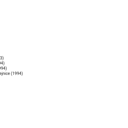
3)
94)
994)
ejnice
(1994)