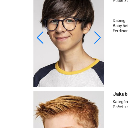
Počet z
Dabing
Baby šéf
Ferdina
Jakub
Kategór
Počet z