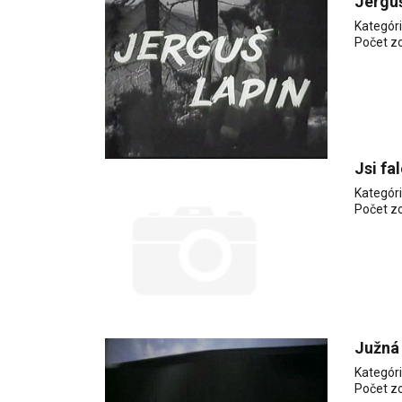
Jerguš
Kategór
Počet z
Jsi fa
Kategór
Počet z
Južná
Kategór
Počet z