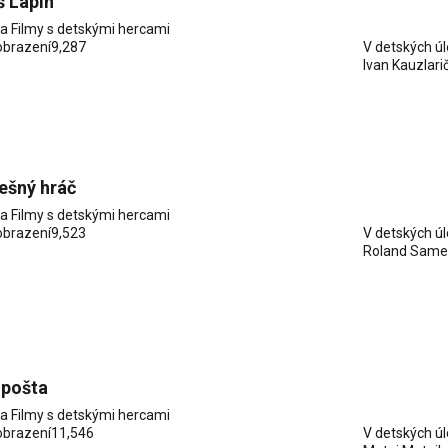
 Lapin
ia
Filmy s detskými hercami
obrazení
9,287
V detských ú
Ivan Kauzlari
lešný hráč
ia
Filmy s detskými hercami
obrazení
9,523
V detských ú
Roland Same
 pošta
ia
Filmy s detskými hercami
obrazení
11,546
V detských ú