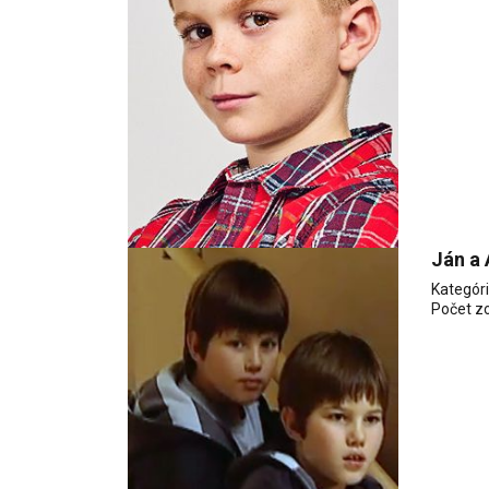
Ján a 
Kategór
Počet z